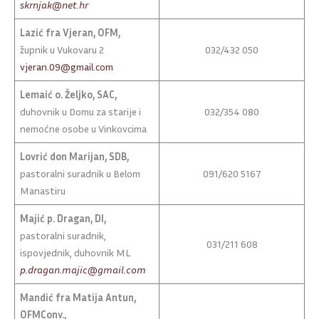
skrnjak@net.hr
Lazić fra Vjeran, OFM,
župnik u Vukovaru 2
032/432 050
vjeran.09@gmail.com
Lemaić o. Željko, SAC,
duhovnik u Domu za starije i
032/354 080
nemoćne osobe u Vinkovcima
Lovrić don Marijan, SDB,
pastoralni suradnik u Belom
091/620 5167
Manastiru
Majić p. Dragan, DI,
pastoralni suradnik,
031/211 608
ispovjednik, duhovnik ML
p.dragan.majic@gmail.com
Mandić fra Matija Antun,
OFMConv.,