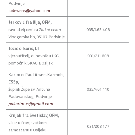
Podvinje
judewens@yahoo.com
Jerković fra Ilija, OFM,
ravnatelj centra
Zlatni cekin
035/465 408
Vinogorska bb, 35107 Podvinje
Jozić o. Boris, DI
vjeroučitelj, duhovnik u IKG,
031/211 608
pomoćnik SKAC-a Osijek
Karim o. Paul Abass Karmoh,
CSSp,
župnik Župe sv. Antuna
035/461 410
Padovanskog, Podvinje
pakarimus@gmail.com
Krnjak fra Svetislav, OFM,
vikar u franjevačkom
031/208 177
samostanu u Osijeku