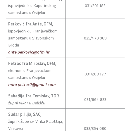
ispovijednik u Kapucinskog
031/201 182
samostanu u Osijeku
Perković fra Ante, OFM,
ispovjednik u Franjevačkom
samostanu u Slavonskom
035/470 069
Brodu
ante.perkovic@ofm.hr
Petrac fra Miroslav, OFM,
ekonom u Franjevačkom
031/208 177
samostanu u Osijeku
miro.petrac2@gmail.com
Sabađija fra Tomislav, TOR
031/664 823
župni vikar u Belišću
Sudar p. Ilija, SAC,
župnik Župe sv. Vinka Palottija,
Vinkovci
032/354 080