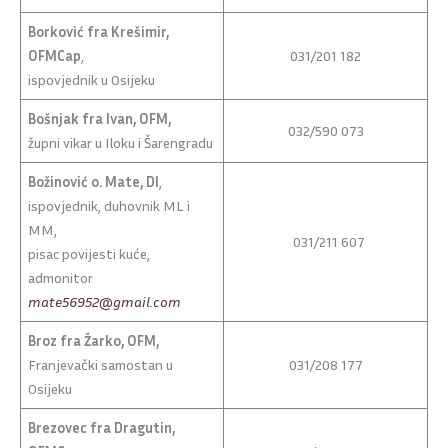
Borković fra Krešimir,
OFMCap
,
031/201 182
ispovjednik u Osijeku
Bošnjak fra Ivan, OFM,
032/590 073
župni vikar u Iloku i Šarengradu
Božinović o. Mate, DI
,
ispovjednik, duhovnik ML i
MM,
031/211 607
pisac povijesti kuće,
admonitor
mate56952@gmail.com
Broz fra Žarko, OFM,
Franjevački samostan u
031/208 177
Osijeku
Brezovec fra Dragutin,