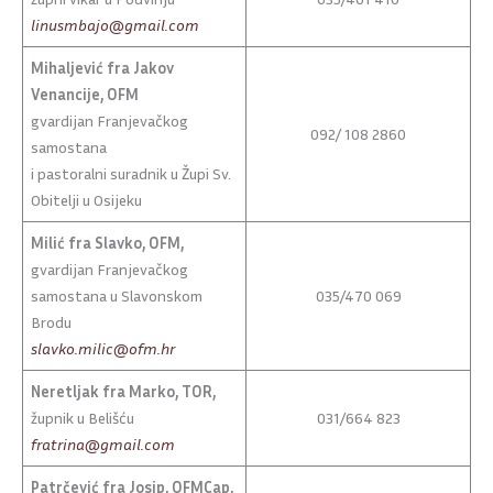
linusmbajo@gmail.com
Mihaljević fra Jakov
Venancije, OFM
gvardijan Franjevačkog
092/ 108 2860
samostana
i pastoralni suradnik u Župi Sv.
Obitelji u Osijeku
Milić fra Slavko, OFM,
gvardijan Franjevačkog
samostana u Slavonskom
035/470 069
Brodu
slavko.milic@ofm.hr
Neretljak fra Marko, TOR,
župnik u Belišću
031/664 823
fratrina@gmail.com
Patrčević fra
Josip, OFMCap,