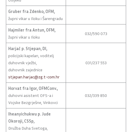
Gruber fra Zdenko, OFM,
župni vikar u Iloku i Šarengradu
Hajmiler fra Antun, OFM,
032/590 073
župni vikar u Iloku
Harjač p. Stjepan, DI,
policijski kapelan, voditelj
duhovnik vježbi,
031/237 553
duhovnik zajednice
stjepan.harjac@zg.t-com.hr
Horvat fra Igor, OFMConv.,
duhovni asistent OFS-a i
032/339 850
Vojske Bezgrješne, Vinkovci
Iheanyichukwu p. Jude
Okoroji, CSSp,
Družba Duha Svetoga,