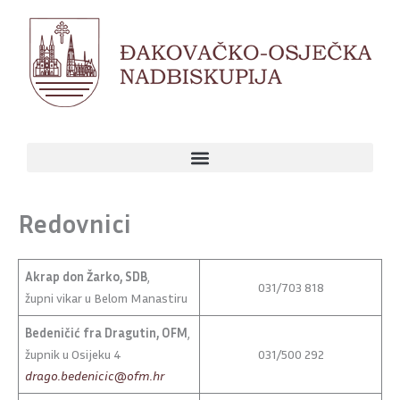
Skip
to
content
Redovnici
Akrap don Žarko, SDB
,
031/703 818
župni vikar u Belom Manastiru
Bedeničić fra Dragutin, OFM
,
župnik u Osijeku 4
031/500 292
drago.bedenicic@ofm.hr