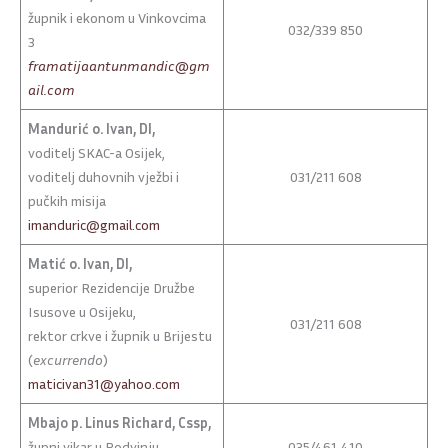
župnik i ekonom u Vinkovcima
032/339 850
3
framatijaantunmandic@gm
ail.com
Mandurić o. Ivan, DI,
voditelj SKAC-a Osijek,
voditelj duhovnih vježbi i
031/211 608
pučkih misija
imanduric@gmail.com
Matić o. Ivan, DI,
superior Rezidencije Družbe
Isusove u Osijeku,
031/211 608
rektor crkve i župnik u Brijestu
(
excurrendo
)
maticivan31@yahoo.com
Mbajo p. Linus Richard, Cssp,
župni vikar u Podvinju
035/461 410