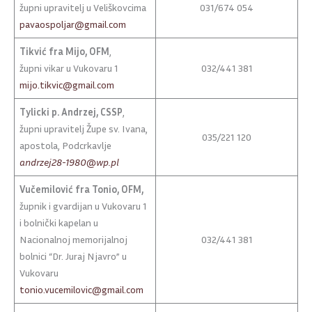
župni upravitelj u Veliškovcima
031/674 054
pavaospoljar@gmail.com
Tikvić
fra Mijo, OFM
,
župni vikar u Vukovaru 1
032/441 381
mijo.tikvic@gmail.com
Tylicki p. Andrzej, CSSP
,
župni upravitelj Župe sv. Ivana,
035/221 120
apostola, Podcrkavlje
andrzej28-1980@wp.pl
Vučemilović fra Tonio, OFM,
župnik i gvardijan u Vukovaru 1
i bolnički kapelan u
Nacionalnoj memorijalnoj
032/441 381
bolnici “Dr. Juraj Njavro” u
Vukovaru
tonio.vucemilovic@gmail.com