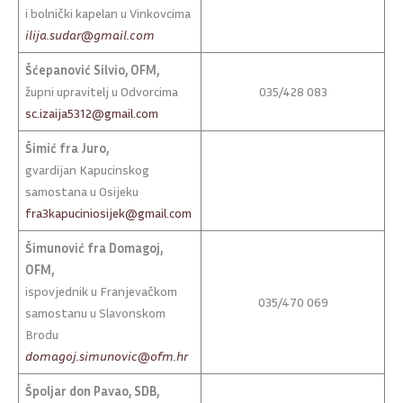
i bolnički kapelan u Vinkovcima
ilija.sudar@gmail.com
Šćepanović Silvio, OFM,
župni upravitelj u Odvorcima
035/428 083
sc.izaija5312@gmail.com
Šimić fra Juro,
gvardijan Kapucinskog
samostana u Osijeku
fra3kapuciniosijek@gmail.com
Šimunović
fra Domagoj,
OFM,
ispovjednik u Franjevačkom
035/470 069
samostanu u Slavonskom
Brodu
domagoj.simunovic@ofm.hr
Špoljar don Pavao, SDB,