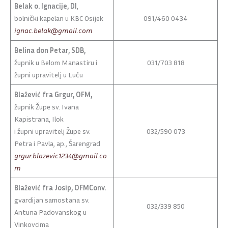
Belak o. Ignacije, DI
,
bolnički kapelan u KBC Osijek
091/460 0434
ignac.belak@gmail.com
Belina don Petar, SDB,
župnik u Belom Manastiru i
031/703 818
župni upravitelj u Luču
Blažević fra Grgur, OFM,
župnik Župe sv. Ivana
Kapistrana, Ilok
i župni upravitelj Župe sv.
032/590 073
Petra i Pavla, ap., Šarengrad
grgur.blazevic1234@gmail.co
m
Blažević fra Josip, OFMConv.
gvardijan samostana sv.
032/339 850
Antuna Padovanskog u
Vinkovcima