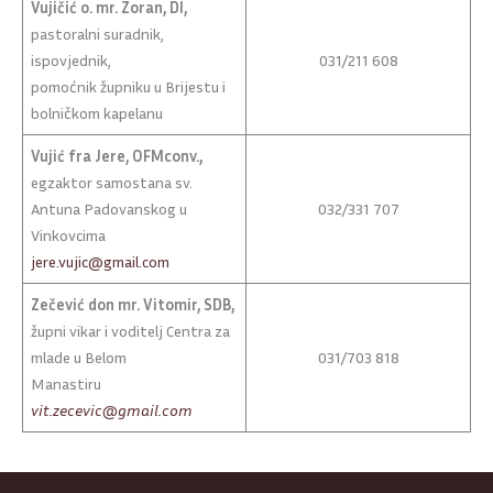
Vujičić o. mr. Zoran, DI,
pastoralni suradnik,
ispovjednik,
031/211 608
pomoćnik župniku u Brijestu i
bolničkom kapelanu
Vujić fra Jere, OFMconv.,
egzaktor samostana sv.
Antuna Padovanskog u
032/331 707
Vinkovcima
jere.vujic@gmail.com
Zečević don mr. Vitomir, SDB,
župni vikar i voditelj Centra za
mlade u Belom
031/703 818
Manastiru
vit.zecevic@gmail.com