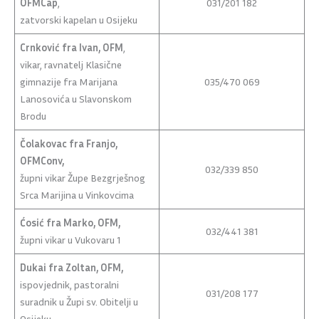
OFMCap
,
031/201 182
zatvorski kapelan u Osijeku
Crnković fra Ivan, OFM
,
vikar, ravnatelj Klasične
gimnazije fra Marijana
035/470 069
Lanosovića u Slavonskom
Brodu
Čolakovac fra Franjo,
OFMConv,
032/339 850
župni vikar Župe Bezgrješnog
Srca Marijina u Vinkovcima
Ćosić fra Marko, OFM,
032/441 381
župni vikar u Vukovaru 1
Dukai fra Zoltan, OFM,
ispovjednik, pastoralni
031/208 177
suradnik u Župi sv. Obitelji u
Osijeku