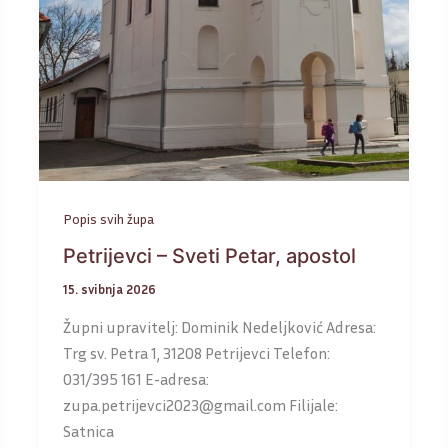
Popis svih župa
Petrijevci – Sveti Petar, apostol
15. svibnja 2026
Župni upravitelj: Dominik Nedeljković Adresa:
Trg sv. Petra 1, 31208 Petrijevci Telefon:
031/395 161 E-adresa:
zupa.petrijevci2023@gmail.com Filijale:
Satnica