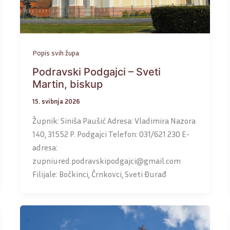
Popis svih župa
Podravski Podgajci – Sveti
Martin, biskup
15. svibnja 2026
Župnik: Siniša Paušić Adresa: Vladimira Nazora
140, 31552 P. Podgajci Telefon: 031/621 230 E-
adresa:
zupniured.podravskipodgajci@gmail.com
Filijale: Bočkinci, Črnkovci, Sveti Đurađ