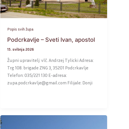
Popis svih župa
Podcrkavlje – Sveti Ivan, apostol
15. svibnja 2026
Župni upravitelj: vlč. Andrzej Tylicki Adresa:
Trg 108. brigade ZNG 3, 35201 Podcrkavlje
Telefon: 035/221 130 E-adresa:
zupa.podcrkavlje@gmail.com Filijale: Donji