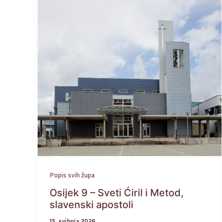
Popis svih župa
Osijek 9 – Sveti Ćiril i Metod,
slavenski apostoli
15. svibnja 2026