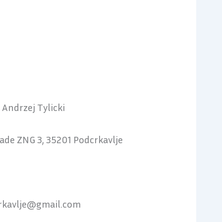
. Andrzej Tylicki
gade ZNG 3, 35201 Podcrkavlje
0
rkavlje@gmail.com