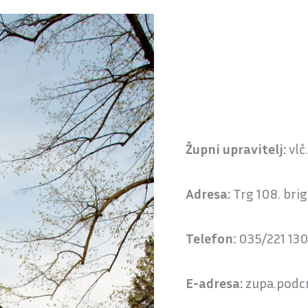
Župni upravitelj:
vlč
Adresa:
Trg 108. bri
Telefon:
035/221 13
E-adresa:
zupa.podc