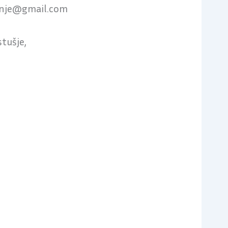
nje@gmail.com
stušje,