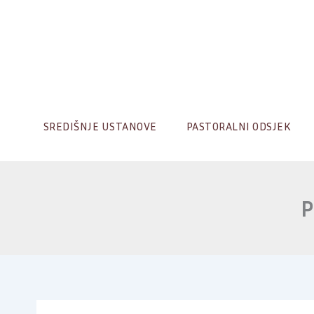
Skip
to
content
SREDIŠNJE USTANOVE
PASTORALNI ODSJEK
P