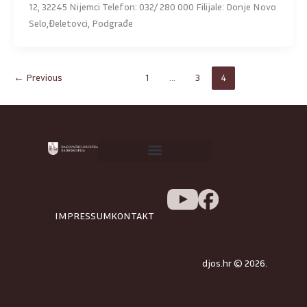
12, 32245 Nijemci Telefon: 032/ 280 000 Filijale: Donje Novo
Selo,Đeletovci, Podgrađe
←
Previous
1
…
3
4
IMPRESSUM
KONTAKT
djos.hr © 2026.