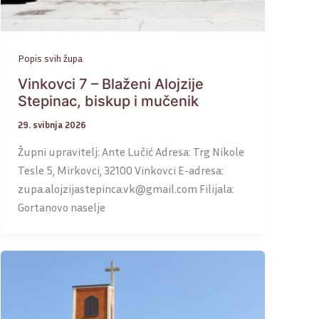
Popis svih župa
Vinkovci 7 – Blaženi Alojzije
Stepinac, biskup i mučenik
29. svibnja 2026
Župni upravitelj: Ante Lučić Adresa: Trg Nikole
Tesle 5, Mirkovci, 32100 Vinkovci E-adresa:
zupa.alojzijastepinca.vk@gmail.com Filijala:
Gortanovo naselje