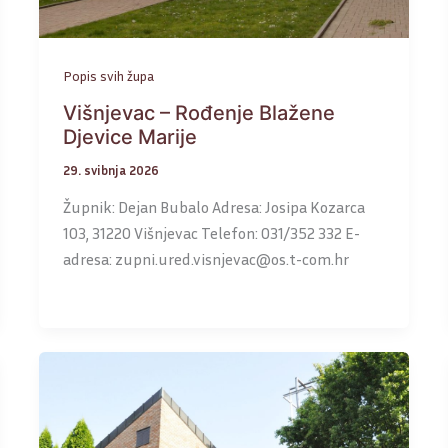
Popis svih župa
Višnjevac – Rođenje Blažene
Djevice Marije
29. svibnja 2026
Župnik: Dejan Bubalo Adresa: Josipa Kozarca
103, 31220 Višnjevac Telefon: 031/352 332 E-
adresa: zupni.ured.visnjevac@os.t-com.hr