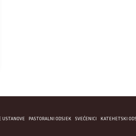
E USTANOVE
PASTORALNI ODSJEK
SVEĆENICI
KATEHETSKI OD