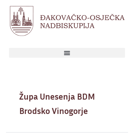
Skip
to
content
Župa Unesenja BDM
Brodsko Vinogorje