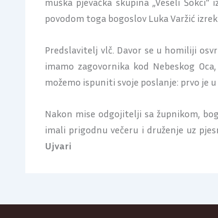
muška pjevačka skupina „Veseli Šokci“ 
povodom toga bogoslov Luka Varžić izrek
Predslavitelj vlč. Davor se u homiliji o
imamo zagovornika kod Nebeskog Oca, I
možemo ispuniti svoje poslanje: prvo je u
Nakon mise odgojitelji sa župnikom, bog
imali prigodnu večeru i druženje uz pjes
Ujvari