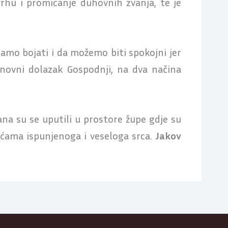
rhu i promicanje duhovnih zvanja, te je
ramo bojati i da možemo biti spokojni jer
novni dolazak Gospodnji, na dva načina
na su se uputili u prostore župe gdje su
kućama ispunjenoga i veseloga srca.
Jakov