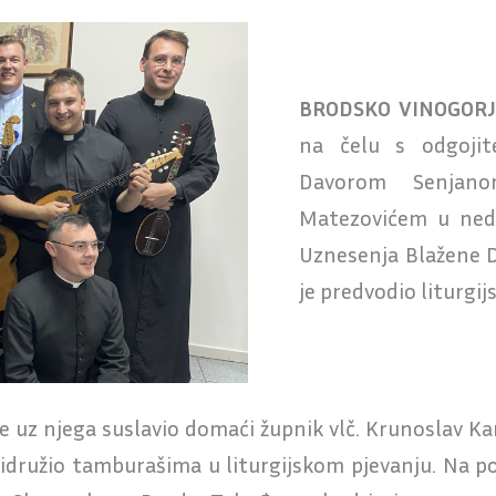
BRODSKO VINOGORJ
na čelu s odgojit
Davorom Senjan
Matezovićem u nedje
Uznesenja Blažene D
je predvodio liturgijs
 je uz njega suslavio domaći župnik vlč. Krunoslav K
pridružio tamburašima u liturgijskom pjevanju. Na 