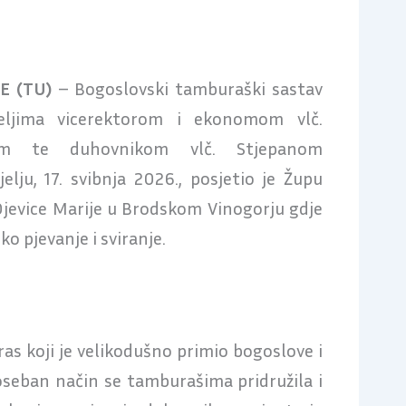
E (TU)
– Bogoslovski tamburaški sastav
eljima vicerektorom i ekonomom vlč.
om te duhovnikom vlč. Stjepanom
lju, 17. svibnja 2026., posjetio je Župu
jevice Marije u Brodskom Vinogorju gdje
ko pjevanje i sviranje.
aras koji je velikodušno primio bogoslove i
poseban način se tamburašima pridružila i