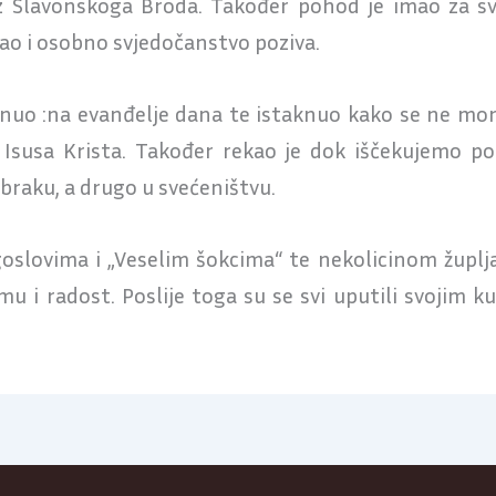
iz Slavonskoga Broda. Također pohod je imao za sv
ao i osobno svjedočanstvo poziva.
svrnuo :na evanđelje dana te istaknuo kako se ne mo
susa Krista. Također rekao je dok iščekujemo po
 braku, a drugo u svećeništvu.
oslovima i „Veselim šokcima“ te nekolicinom župlja
mu i radost. Poslije toga su se svi uputili svojim 