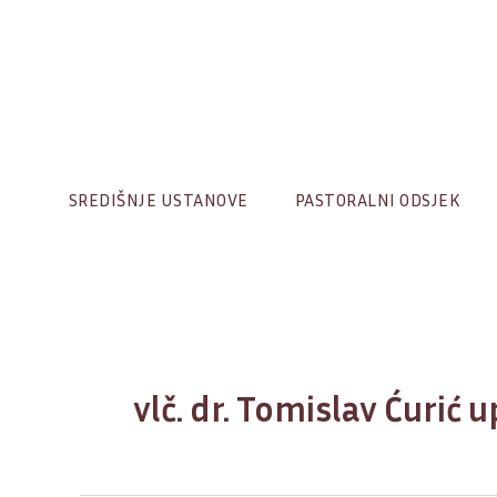
Skip
to
content
SREDIŠNJE USTANOVE
PASTORALNI ODSJEK
vlč. dr. Tomislav Ćurić 