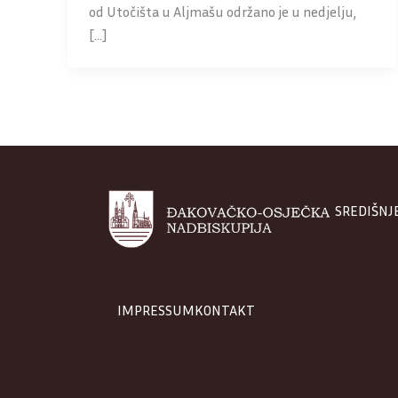
od Utočišta u Aljmašu održano je u nedjelju,
[…]
SREDIŠNJ
IMPRESSUM
KONTAKT