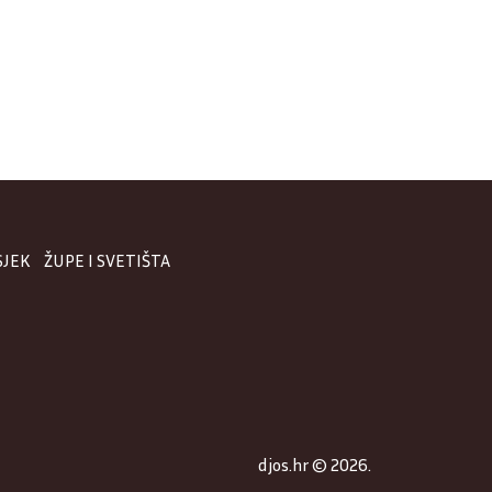
SJEK
ŽUPE I SVETIŠTA
djos.hr © 2026.