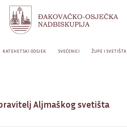
KATEHETSKI ODSJEK
SVEĆENICI
ŽUPE I SVETIŠTA
upravitelj Aljmaškog svetišta