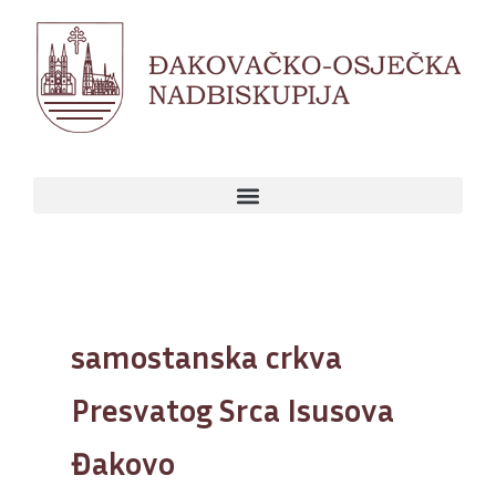
Skip
to
content
samostanska crkva
Presvatog Srca Isusova
Đakovo