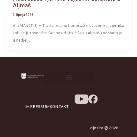
Aljmaš
2. lipnja 2026
ALJMAŠ (TU) – Tradicionalno hodočašće svećenika, vjernika
i obitelji u svetište Gospe od Utočišta u Aljmašu održano je
u nedjelju,
IMPRESSUM
KONTAKT
djos.hr © 2026.