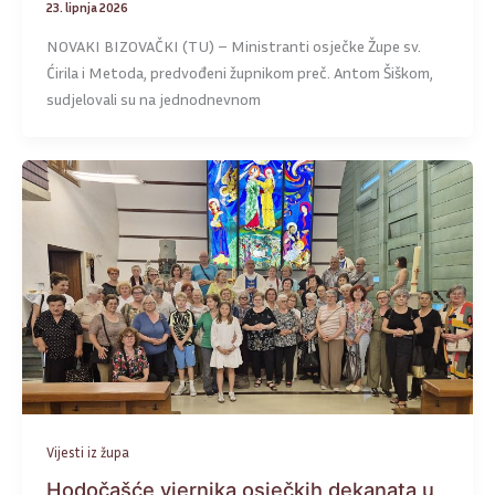
23. lipnja 2026
NOVAKI BIZOVAČKI (TU) – Ministranti osječke Župe sv.
Ćirila i Metoda, predvođeni župnikom preč. Antom Šiškom,
sudjelovali su na jednodnevnom
Vijesti iz župa
Hodočašće vjernika osječkih dekanata u