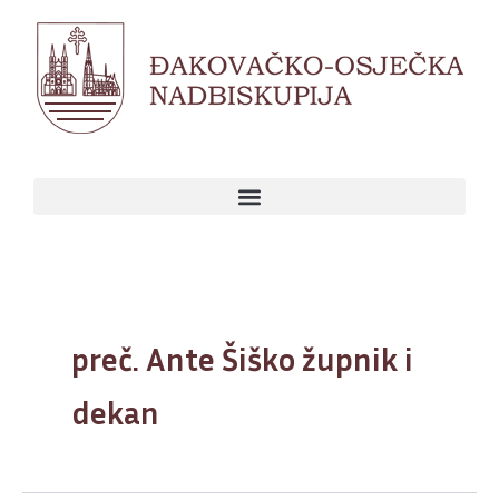
Skip
to
content
preč. Ante Šiško župnik i
dekan