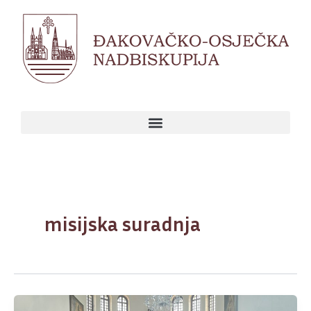
Skip
to
content
misijska suradnja