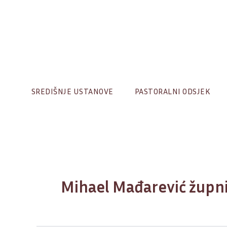
Skip
to
content
SREDIŠNJE USTANOVE
PASTORALNI ODSJEK
Mihael Mađarević župn