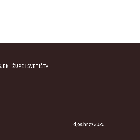
SJEK
ŽUPE I SVETIŠTA
djos.hr © 2026.