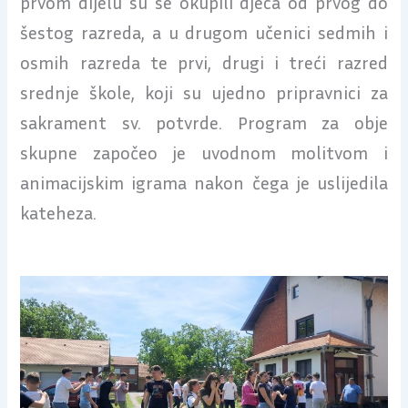
prvom dijelu su se okupili djeca od prvog do
šestog razreda, a u drugom učenici sedmih i
osmih razreda te prvi, drugi i treći razred
srednje škole, koji su ujedno pripravnici za
sakrament sv. potvrde. Program za obje
skupne započeo je uvodnom molitvom i
animacijskim igrama nakon čega je uslijedila
kateheza.