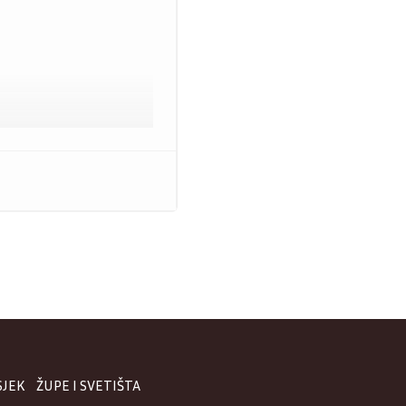
Marijinih sestara
ubotu, 27. lipnja
icu samostalnosti
o misno slavlje u
lda B. Mandića u
kovačko-osječki
uro Hranić. Misa
SJEK
ŽUPE I SVETIŠTA
na akademija s