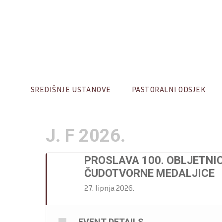
Skip
to
content
SREDIŠNJE USTANOVE
PASTORALNI ODSJEK
J. F 2026.
PROSLAVA 100. OBLJETNI
ČUDOTVORNE MEDALJICE
27. lipnja 2026.
EVENT DETAILS