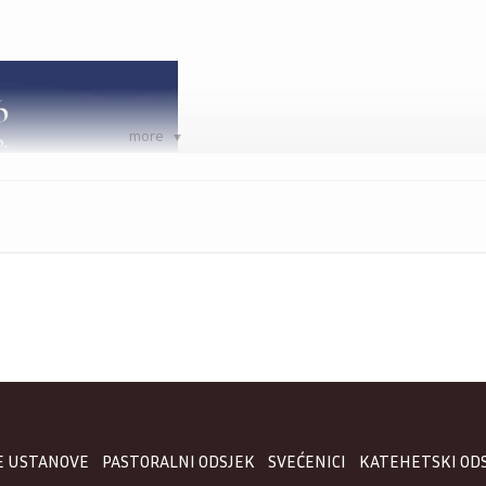
more
OSIJEK (TU) –
Družba 
Čudotvorne medaljice u s
proslavlja 100. obljetn
Družbe. Svečano zahvaln
župnoj crkvi sv. Leopo
Osijeku, predvodi đa
nadbiskup metropolit Đ
počinje u 10 sati.
E USTANOVE
PASTORALNI ODSJEK
SVEĆENICI
KATEHETSKI OD
Nakon mise je sveča