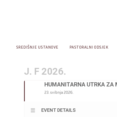
Skip
to
content
SREDIŠNJE USTANOVE
PASTORALNI ODSJEK
J. F 2026.
HUMANITARNA UTRKA ZA 
23. svibnja 2026.
EVENT DETAILS