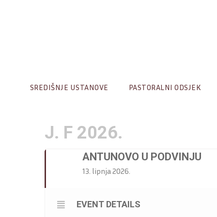
Skip
to
content
SREDIŠNJE USTANOVE
PASTORALNI ODSJEK
J. F 2026.
ANTUNOVO U PODVINJU
13. lipnja 2026.
EVENT DETAILS