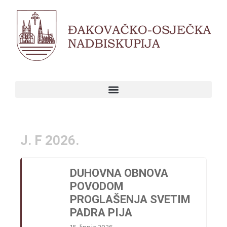
Skip
to
content
J. F 2026.
DUHOVNA OBNOVA
POVODOM
PROGLAŠENJA SVETIM
PADRA PIJA
15. lipnja 2026.