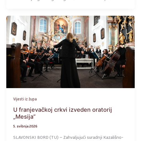
Vijesti iz župa
U franjevačkoj crkvi izveden oratorij
„Mesija”
5. svibnja 2026
SLAVONSKI BORD (TU) – Zahvaljujući suradnji Kazališno-