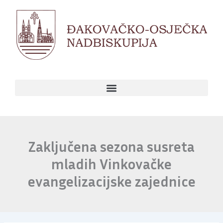
Skip
to
content
Zaključena sezona susreta
mladih Vinkovačke
evangelizacijske zajednice