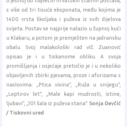
s više od tri tisuće eksponata, među kojima je
1400 vrsta školjaka i puževa iz svih dijelova
svijeta. Postav se najprije nalazio u župnoj kući
u Klakaru, a potom je premješten na jadransku
obalu. Svoj malakološki rad vlč. Zuanović
opisao je i u tiskanome obliku. A svoja
promišljanja i osjećaje pretočio je i u nekoliko
objavljenih zbirki pjesama, proze i aforizama s
naslovima: „Ptica visina“, „Ruža u snijegu“,
„Leptirov let“, „Male kapi mudrosti, istine,
ljubavi“, „101 šala iz puževa stana“.
Sonja Devčić
/ Tiskovni ured