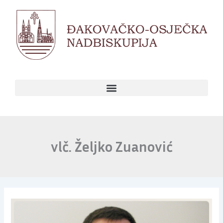
Skip
to
content
vlč. Željko Zuanović