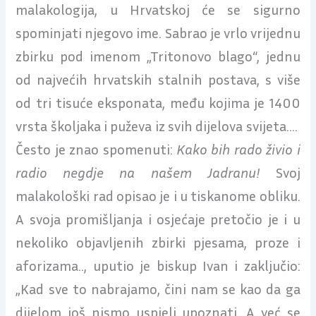
malakologija, u Hrvatskoj će se sigurno
spominjati njegovo ime. Sabrao je vrlo vrijednu
zbirku pod imenom „Tritonovo blago“, jednu
od najvećih hrvatskih stalnih postava, s više
od tri tisuće eksponata, među kojima je 1400
vrsta školjaka i puževa iz svih dijelova svijeta.…
Često je znao spomenuti:
Kako bih rado živio i
radio negdje na našem Jadranu!
Svoj
malakološki rad opisao je i u tiskanome obliku.
A svoja promišljanja i osjećaje pretočio je i u
nekoliko objavljenih zbirki pjesama, proze i
aforizama.., uputio je biskup Ivan i zaključio:
„Kad sve to nabrajamo, čini nam se kao da ga
dijelom još nismo uspjeli upoznati. A već se