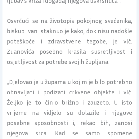
ljubav s križa i događaj njegova uskrsnuća“.
Osvrćući se na životopis pokojnog svećenika,
biskup Ivan istaknuo je kako, dok nisu nadošle
poteškoće i zdravstvene tegobe, je vlč.
Zuanovića posebno krasila susretljivost i
osjetljivost za potrebe svojih župljana.
„Djelovao je u župama u kojim je bilo potrebno
obnavljati i podizati crkvene objekte i vlč.
Željko je to činio brižno i zauzeto.
U isto
vrijeme na vidjelo su dolazile i njegove
posebne sposobnosti i, rekao bih, zanosi
njegova srca. Kad se samo spomene