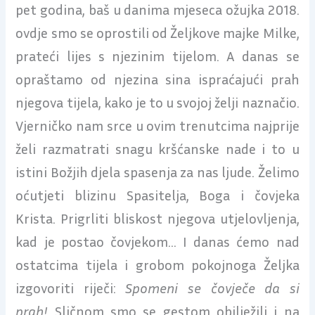
pet godina, baš u danima mjeseca ožujka 2018.
ovdje smo se oprostili od Željkove majke Milke,
prateći lijes s njezinim tijelom. A danas se
opraštamo od njezina sina ispraćajući prah
njegova tijela, kako je to u svojoj želji naznačio.
Vjerničko nam srce u ovim trenutcima najprije
želi razmatrati snagu kršćanske nade i to u
istini Božjih djela spasenja za nas ljude. Želimo
oćutjeti blizinu Spasitelja, Boga i čovjeka
Krista. Prigrliti bliskost njegova utjelovljenja,
kad je postao čovjekom… I danas ćemo nad
ostatcima tijela i grobom pokojnoga Željka
izgovoriti riječi:
Spomeni se čovječe da si
prah!
Sličnom smo se gestom obilježili i na