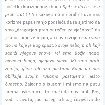
početku korizmenoga hoda:
Sjeti se da ćeš se u
prah vratiti!
Ali kakav smo mi prah? I ove nas
korizme papa Franjo podsjeća da se sjetimo da
smo „dragocjen prah određen za vječnost“, da
jesmo samo zemljani, ali u isto vrijeme
da smo
tlo na koje je Bog spustio svoje nebo, prah koji
sadrži njegove snove. Mi smo Božja nada,
njegovo blago, njegova slava. Mi smo prah,
zemlja, glina, ali ako pustimo Bogu da nas
oblikuje svojim rukama postajemo nešto
čudesno
. Zajedno s Isusom i mi smo na putu
prema uskrsnuću, to znači da naš prah Bog
vodi k životu, „od našeg krhkog čovještva do