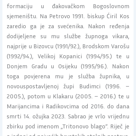
formaciju u đakovačkom Bogoslovnom
sjemeništu. Na Petrovo 1991. biskup Ćiril Kos
zaredio ga je za svećenika. Nakon ređenja
dodijeljene su mu službe župnoga vikara,
najprije u Bizovcu (1991/92.), Brodskom Varošu
(1992/94.), Velikoj Kopanici (1994/95.) te u
Donjem Gradu u Osijeku (1995/96.). Nakon
toga povjerena mu je služba župnika, u
novouspostavljenoj župi Budimci (1996. –
2005.), potom u Klakaru (2005. – 2016.) te u
Marijancima i Radikovcima od 2016. do dana
smrti 14. ožujka 2023. Sabrao je vrlo vrijednu
zbirku pod imenom „Tritonovo blago“. Riječ je
o jednoj od najvećih hrvatskih stalnih postava,