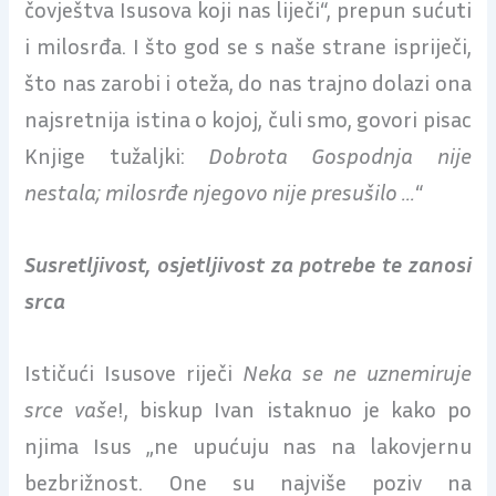
čovještva Isusova koji nas liječi“, prepun sućuti
i milosrđa. I što god se s naše strane ispriječi,
što nas zarobi i oteža, do nas trajno dolazi ona
najsretnija istina o kojoj, čuli smo, govori pisac
Knjige tužaljki:
Dobrota Gospodnja nije
nestala; milosrđe njegovo nije presušilo …
“
Susretljivost, osjetljivost za potrebe te zanosi
srca
Ističući Isusove riječi
Neka se ne uznemiruje
srce vaše
!, biskup Ivan istaknuo je kako po
njima Isus „ne upućuju nas na lakovjernu
bezbrižnost. One su najviše poziv na