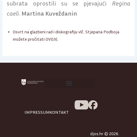
subrata oprostili su se pjevajući
Regina
caeli
.
Martina Kuveždanin
Osvrt na glazbeni rad i diskografiju vlč. Stjepana Podboja
možete pročitati OVDJE.
IMPRESSUM
KONTAKT
djos.hr © 2026.