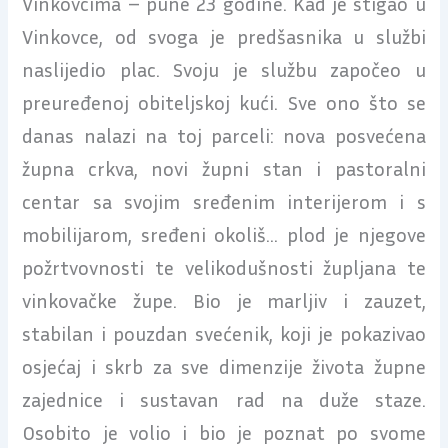
Vinkovcima – pune 23 godine. Kad je stigao u
Vinkovce, od svoga je predšasnika u službi
naslijedio plac. Svoju je službu započeo u
preuređenoj obiteljskoj kući. Sve ono što se
danas nalazi na toj parceli: nova posvećena
župna crkva, novi župni stan i pastoralni
centar sa svojim sređenim interijerom i s
mobilijarom, sređeni okoliš… plod je njegove
požrtvovnosti te velikodušnosti župljana te
vinkovačke župe. Bio je marljiv i zauzet,
stabilan i pouzdan svećenik, koji je pokazivao
osjećaj i skrb za sve dimenzije života župne
zajednice i sustavan rad na duže staze.
Osobito je volio i bio je poznat po svome