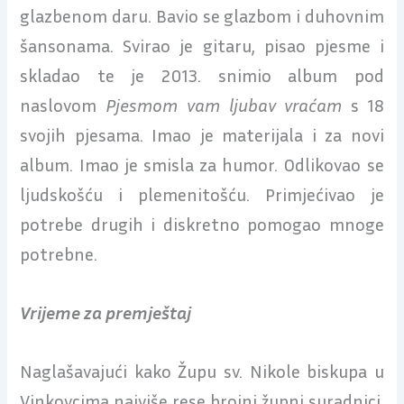
glazbenom daru. Bavio se glazbom i duhovnim
šansonama. Svirao je gitaru, pisao pjesme i
skladao te je 2013. snimio album pod
naslovom
Pjesmom vam ljubav vraćam
s 18
svojih pjesama. Imao je materijala i za novi
album. Imao je smisla za humor. Odlikovao se
ljudskošću i plemenitošću. Primjećivao je
potrebe drugih i diskretno pomogao mnoge
potrebne.
Vrijeme za premještaj
Naglašavajući kako Župu sv. Nikole biskupa u
Vinkovcima najviše rese brojni župni suradnici,