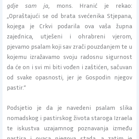
gdje sam ja
, mons. Hranić je rekao:
„Opraštajući se od brata svećenika Stjepana,
kojega je Crkvi podarila ova vaša župna
zajednica, utješeni i ohrabreni vjerom,
pjevamo psalam koji sav zrači pouzdanjem te u
kojemu izražavamo svoju radosnu sigurnost
da će on i svi mi biti vođen i zaštićen, sačuvan
od svake opasnosti, jer je Gospodin njegov
pastir.“
Podsjetio je da je navedeni psalam slika
nomadskog i pastirskog života staroga Izraela
te iskustva uzajamnog poznavanja između
pastira i ovaca njegova stada, a zatim je