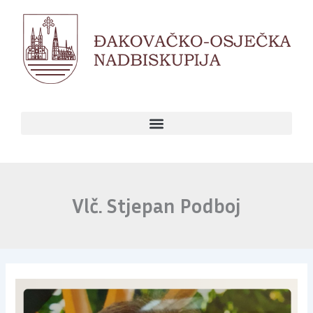
Skip
to
content
Vlč. Stjepan Podboj