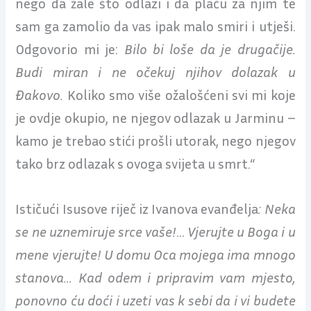
nego da žale što odlazi i da plaču za njim te
sam ga zamolio da vas ipak malo smiri i utješi.
Odgovorio mi je:
Bilo bi loše da je drugačije.
Budi miran i ne očekuj njihov dolazak u
Đakovo.
Koliko smo više ožalošćeni svi mi koje
je ovdje okupio, ne njegov odlazak u Jarminu –
kamo je trebao stići prošli utorak, nego njegov
tako brz odlazak s ovoga svijeta u smrt.“
Ističući Isusove riječ iz Ivanova evanđelja
:
Neka
se ne uznemiruje srce vaše!
…
Vjerujte u Boga i u
mene vjerujte! U domu Oca mojega ima mnogo
stanova…
Kad odem i pripravim vam mjesto,
ponovno ću doći i uzeti vas k sebi da i vi budete