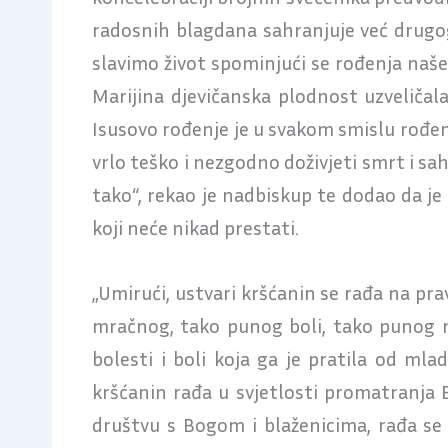
radosnih blagdana sahranjuje već drugog
slavimo život spominjući se rođenja našega
Marijina djevičanska plodnost uzveličal
Isusovo rođenje je u svakom smislu rođenj
vrlo teško i nezgodno doživjeti smrt i sa
tako“, rekao je nadbiskup te dodao da je 
koji neće nikad prestati.
„Umirući, ustvari kršćanin se rađa na pra
mračnog, tako punog boli, tako punog ne
bolesti i boli koja ga je pratila od mla
kršćanin rađa u svjetlosti promatranja
društvu s Bogom i blaženicima, rađa se 