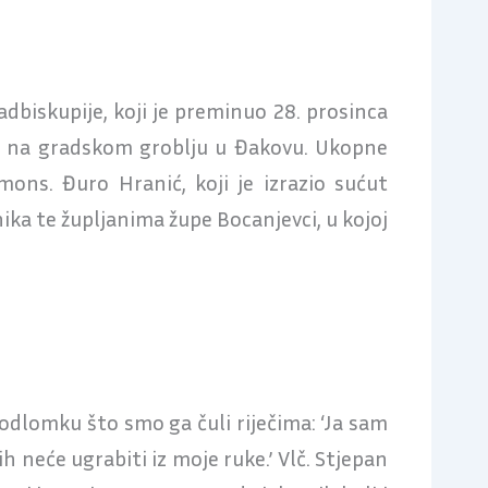
adbiskupije, koji je preminuo 28. prosinca
nca na gradskom groblju u Đakovu. Ukopne
ons. Đuro Hranić, koji je izrazio sućut
ka te župljanima župe Bocanjevci, u kojoj
odlomku što smo ga čuli riječima: ‘Ja sam
h neće ugrabiti iz moje ruke.’ Vlč. Stjepan