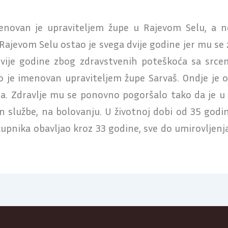
enovan je upraviteljem župe u Rajevom Selu, a ne
ajevom Selu ostao je svega dvije godine jer mu se z
dvije godine zbog zdravstvenih poteškoća sa srcem 
o je imenovan upraviteljem župe Sarvaš. Ondje je o
 Zdravlje mu se ponovno pogoršalo tako da je u 
n službe, na bolovanju. U životnoj dobi od 35 godin
upnika obavljao kroz 33 godine, sve do umirovljenja