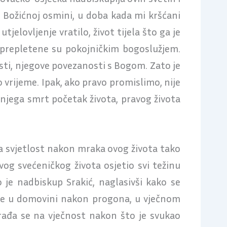
 Božićnoj osmini, u doba kada mi kršćani
jelovljenje vratilo, život tijela što ga je
isprepletene su pokojničkim bogoslužjem.
osti, njegove povezanosti s Bogom. Zato je
 vrijeme. Ipak, ako pravo promislimo, nije
a njega smrt početak života, pravog života
 na svjetlost nakon mraka ovog života tako
og svećeničkog života osjetio svi težinu
o je nadbiskup Srakić, naglasivši kako se
 se u domovini nakon progona, u vječnom
 rađa se na vječnost nakon što je svukao