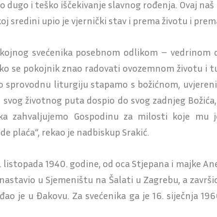
ao dugo i teško iščekivanje slavnog rođenja. Ovaj naš
oj sredini upio je vjernički stav i prema životu i pre
pokojnog svećenika posebnom odlikom – vedrinom d
ko se pokojnik znao radovati ovozemnom životu i tu r
to sprovodnu liturgiju stapamo s božićnom, uvjereni 
n svog životnog puta dospio do svog zadnjeg Božića
ka zahvaljujemo Gospodinu za milosti koje mu j
e plaća“, rekao je nadbiskup Srakić.
8. listopada 1940. godine, od oca Stjepana i majke An
astavio u Sjemeništu na Šalati u Zagrebu, a završio 
đao je u Đakovu. Za svećenika ga je 16. siječnja 19