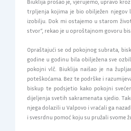
Biuklija prošao je, vjerujemo, upravo kroz
trpljenja kojima je bio obilježen njegov 
izobilju. Dok mi ostajemo u starom živo
stvor“, rekao je u oproštajnom govoru bi
Opraštajući se od pokojnog subrata, bisk
godine u godinu bila obilježena sve ozbi
pokojni vlč. Biuklija naišao je na župlj
poteškoćama. Bez te podrške i razumijeva
biskup te podsjetio kako pokojni svećeni
dijeljenja svetih sakramenata sjedio. Tak
njega dolazili u Valpovo i vraćali ga naza
i svesrdnu pomoć koju su pružali svome ž