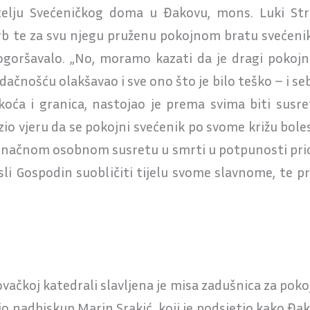
natelju Svećeničkog doma u Đakovu, mons. Luki S
 te za svu njegu pruženu pokojnom bratu svećeniku,
ogoršavalo. „No, moramo kazati da je dragi pokoj
dačnošću olakšavao i sve ono što je bilo teško – i sebi
koća i granica, nastojao je prema svima biti susret
azio vjeru da se pokojni svećenik po svome križu bole
 konačnom osobnom susretu u smrti u potpunosti prio
sli Gospodin suobličiti tijelu svome slavnome, te p
čkoj katedrali slavljena je misa zadušnica za pokojn
o nadbiskup Marin Srakić, koji je podsjetio kako Đa