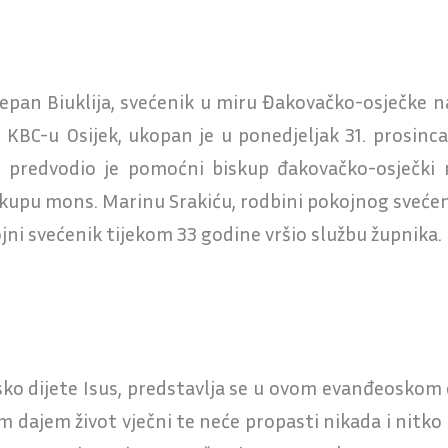
tjepan Biuklija, svećenik u miru Đakovačko-osječke n
u KBC-u Osijek, ukopan je u ponedjeljak 31. prosi
 predvodio je pomoćni biskup đakovačko-osječki m
kupu mons. Marinu Srakiću, rodbini pokojnog svećeni
jni svećenik tijekom 33 godine vršio službu župnika.
ko dijete Isus, predstavlja se u ovom evanđeoskom 
im dajem život vječni te neće propasti nikada i nitko i