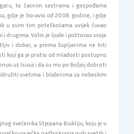
trgaru, te časnim sestrama i gospođama
 gdje je boravio od 2008. godine, i gdje
nik u svim tim poteškoćama uvijek čuvao
 i drugima. Volio je ljude i poštovao svoje
ljiv i dobar, a prema župljanima ne biti
sti koji ga je pratio od mladosti postupno
nuo uz Isusa i da su mu po Božjoj dobroti
ridružiti svetima i blaženima za nebeskim
og svećenika Stjepana Biukliju, koju je u
kovačko-osječka nadbiskupija ovih svetih i