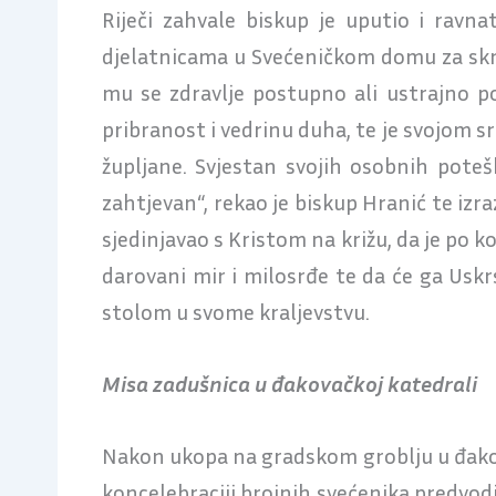
Riječi zahvale biskup je uputio i rav
djelatnicama u Svećeničkom domu za skrb
mu se zdravlje postupno ali ustrajno p
pribranost i vedrinu duha, te je svojom sr
župljane. Svjestan svojih osobnih poteš
zahtjevan“, rekao je biskup Hranić te izr
sjedinjavao s Kristom na križu, da je po
darovani mir i milosrđe te da će ga Uskr
stolom u svome kraljevstvu.
Misa zadušnica u đakovačkoj katedrali
Nakon ukopa na gradskom groblju u đakova
koncelebraciji brojnih svećenika predvodi