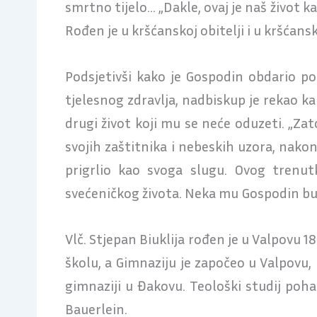
smrtno tijelo… „Dakle, ovaj je naš život k
Rođen je u kršćanskoj obitelji i u kršćansk
Podsjetivši kako je Gospodin obdario 
tjelesnog zdravlja, nadbiskup je rekao ka
drugi život koji mu se neće oduzeti. „Za
svojih zaštitnika i nebeskih uzora, nako
prigrlio kao svoga slugu. Ovog trenut
svećeničkog života. Neka mu Gospodin bud
Vlč. Stjepan Biuklija rođen je u Valpovu 1
školu, a Gimnaziju je započeo u Valpovu, n
gimnaziji u Đakovu. Teološki studij poha
Bauerlein.