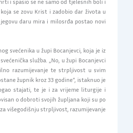
rti i spasio se ne samo od tjelesnih boli i
 koja se zovu Krist i zadobio dar života u
njegovu daru mira i milosrđa postao novi
g svećenika u župi Bocanjevci, koja je iz
svećenička služba. „No, u župi Bocanjevci
silno razumijevanje te strpljivost u svim
stane župnik kroz 33 godine“, istaknuo je
o stajati, te je i za vrijeme liturgije i
visan o dobroti svojih župljana koji su po
 za višegodišnju strpljivost, razumijevanje