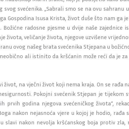
 svog svećenika. „Sabrali smo se na ovu sahranu u
 Gospodina Isusa Krista, život duše što nam ga je ut
a. Božićne radosne pjesme u dvije naše zajednice 
e života, veličanje života, njegove uzvišene vrijedn
hranu ovog našeg brata svećenika Stjepana u božićno
neobično ali istinito da kršćanin može reći da je z
vi život, na vječni život koji nema kraja. On se rađa
sigurnosti. Pokojni svećenik Stjepan je tijekom sv
dih prvih godina njegova svećeničkog života“, reka
 Boga nakon nejasnoća vjere u kojoj je hodio, rađa
u slavi nakon nevolja kršćanskog boja protiv zla,