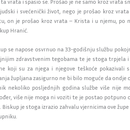
 ta vrata i spasio se. Prošao je ne samo kroz vrata sm
ljudski i svećenički život, nego je prošao kroz vrata
tu, on je prošao kroz vrata – Krista i u njemu, po 
skup Hranić.
up se napose osvrnuo na 33-godišnju službu pokojno
ljnijim zdravstvenim tegobama te je stoga trpjela i 
ane koji su za njega i njegove teškoće pokazivali 
nja župljana zasigurno ne bi bilo moguće da ondje o
k nekoliko posljednjih godina službe više nije moga
ođer, više nije moga ni voziti te je postao potpuno o
d. Biskup je stoga izrazio zahvalu vjernicima ove župe
upniku.