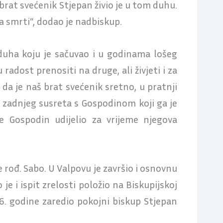
 brat svećenik Stjepan živio je u tom duhu.
ma smrti“, dodao je nadbiskup.
uha koju je sačuvao i u godinama lošeg
adost prenositi na druge, ali živjeti i za
da je naš brat svećenik sretno, u pratnji
, zadnjeg susreta s Gospodinom koji ga je
e Gospodin udijelio za vrijeme njegova
e rođ. Sabo. U Valpovu je završio i osnovnu
je i ispit zrelosti položio na Biskupijskoj
66. godine zaredio pokojni biskup Stjepan