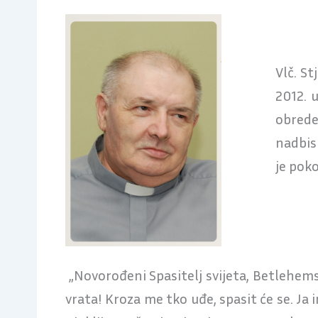
Vlč. S
2012. 
obrede
nadbis
je poko
„Novorođeni Spasitelj svijeta, Betlehems
vrata! Kroza me tko uđe, spasit će se. Ja 