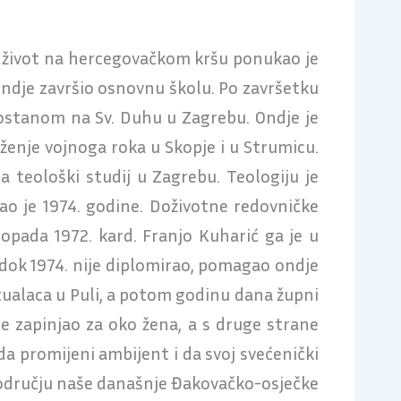
ak život na hercegovačkom kršu ponukao je
e ondje završio osnovnu školu. Po završetku
mostanom na Sv. Duhu u Zagrebu. Ondje je
ženje vojnoga roka u Skopje i u Strumicu.
 teološki studij u Zagrebu. Teologiju je
o je 1974. godine. Doživotne redovničke
istopada 1972. kard. Franjo Kuharić ga je u
, dok 1974. nije diplomirao, pomagao ondje
tualaca u Puli, a potom godinu dana župni
je zapinjao za oko žena, a s druge strane
a promijeni ambijent i da svoj svećenički
 području naše današnje Đakovačko-osječke