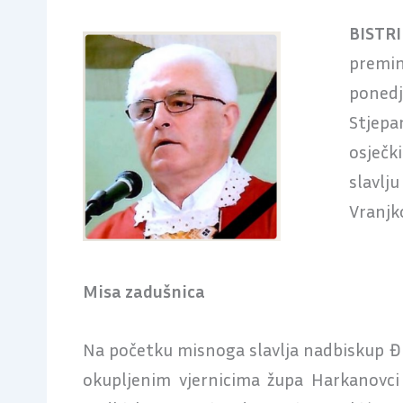
BISTRI
premin
ponedje
Stjepa
osječk
slavlju
Vranjko
Misa zadušnica
Na početku misnoga slavlja nadbiskup Đur
okupljenim vjernicima župa Harkanovci