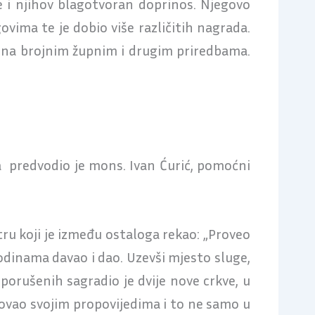
pe i njihov blagotvoran doprinos. Njegovo
ovima te je dobio više različitih nagrada.
na na brojnim župnim i drugim priredbama.
 predvodio je mons. Ivan Ćurić, pomoćni
ru koji je između ostaloga rekao: „Proveo
godinama davao i dao. Uzevši mjesto sluge,
orušenih sagradio je dvije nove crkve, u
ilovao svojim propovijedima i to ne samo u