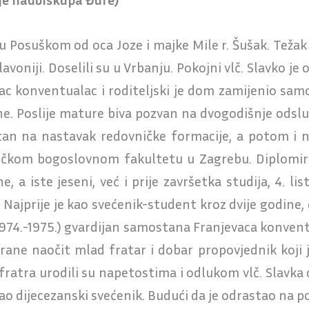
cu Posuškom od oca Joze i majke Mile r. Šušak. Tež
Slavoniji. Doselili su u Vrbanju. Pokojni vlč. Slavko j
vac konventualac i roditeljski je dom zamijenio sa
ne. Poslije mature biva pozvan na dvogodišnje odslu
an na nastavak redovničke formacije, a potom i na
ličkom bogoslovnom fakultetu u Zagrebu. Diplomira
e, a iste jeseni, već i prije završetka studija, 4. l
 Najprije je kao svećenik-student kroz dvije godine
 (1974.-1975.) gvardijan samostana Franjevaca konven
trane naočit mlad fratar i dobar propovjednik koji 
ratra urodili su napetostima i odlukom vlč. Slavka d
 kao dijecezanski svećenik. Budući da je odrastao na