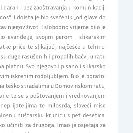
solidaran i bez zaoštravanja u komunikaciji
os“. I doista je bio svećenik „od glave do
av njegov život. I slobodno vrijeme bilo je
io evanđelje, svojim perom i slikarskim
ke priče te slikajući, najčešće u tehnici
su duge rasušenih i propalih bačvi, u ratu
 na platnu. Svo njegovo i pisano i slikarsko
avim iskrenim rodoljubljem. Bio je poratni
nima teško stradalima u Domovinskom ratu,
upljane te se s poštovanjem i vrednovanjem
eprijateljima te milosrđa, slaveći mise
losnu nuštarsku krunicu s pet desetica.
ko učiniti za drugoga. Imao je osjećaja za