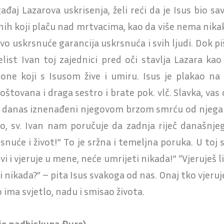
gađaj Lazarova uskrisenja, želi reći da je Isus bio
nih koji plaču nad mrtvacima, kao da više nema nika
ovo uskrsnuće garancija uskrsnuća i svih ljudi. Dok 
ist Ivan toj zajednici pred oči stavlja Lazara kao 
 one koji s Isusom žive i umiru. Isus je plakao n
ovana i draga sestro i brate pok. vlč. Slavka, vas 
e danas iznenađeni njegovom brzom smrću od njega o
 No, sv. Ivan nam poručuje da zadnja riječ današn
snuće i život!” To je sržna i temeljna poruka. U toj s
i i vjeruje u mene, neće umrijeti nikada!” “Vjeruješ li
ti nikada?” – pita Isus svakoga od nas. Onaj tko vjeru
 ima svjetlo, nadu i smisao života.
ije nadbiskupa Đure)