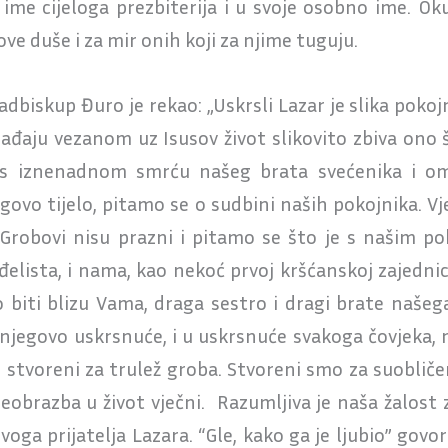
 ime cijeloga prezbiterija i u svoje osobno ime. O
e duše i za mir onih koji za njime tuguju.
biskup Đuro je rekao: „Uskrsli Lazar je slika pokojni
aju vezanom uz Isusov život slikovito zbiva ono š
 s iznenadnom smrću našeg brata svećenika i omil
egovo tijelo, pitamo se o sudbini naših pokojnika. V
Grobovi nisu prazni i pitamo se što je s našim p
nđelista, i nama, kao nekoć prvoj kršćanskoj zajedni
 biti blizu Vama, draga sestro i dragi brate našega
 njegovo uskrsnuće, i u uskrsnuće svakoga čovjeka, 
 stvoreni za trulež groba. Stvoreni smo za suobliče
eobrazba u život vječni. Razumljiva je naša žalost 
oga prijatelja Lazara. “Gle, kako ga je ljubio” govor