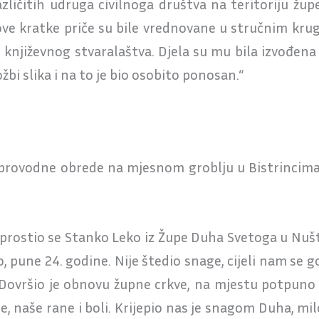
azličitih udruga civilnoga društva na teritoriju žu
ove kratke priče su bile vrednovane u stručnim krug
g književnog stvaralaštva. Djela su mu bila izvođe
žbi slika i na to je bio osobito ponosan.“
 sprovodne obrede na mjesnom groblju u Bistrincima
 oprostio se Stanko Leko iz Župe Duha Svetoga u Nušt
, pune 24. godine. Nije štedio snage, cijeli nam se 
ovršio je obnovu župne crkve, na mjestu potpuno p
eme, naše rane i boli. Krijepio nas je snagom Duha, m