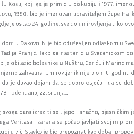
rilu Kosu, koji ga je primio u biskupiju i 1977. im
povu, 1980. bio je imenovan upraviteljem župe Hark
gdje je ostao 24. godine, sve do umirovljenja u kolo
i dom u Đakovo. Nije bio oduševljen odlaskom u Sveć
Tadija Pranjić. Iako se nastanio u Svećeničkom dom
o je obilazio bolesnike u Nuštru, Ceriću i Marinci
zmjerno zahvalna. Umirovljenik nije bio niti godinu
e, da je davao dojam da se dobro osjeća i da se dobr
 78. rođendana, 22. srpnja…
svoga dara izraziti se lijepo i snažno, pjesničkim j
ga Veritasa i zarana se počeo javljati svojim prom
iju vlč. Slavko je bio prepoznat kao dobar propovjed