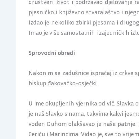
društveni život i podržavao djelovanje r
pjesničko i književno stvaralaštvo i njeg
Izdao je nekoliko zbirki pjesama i drugo
Imao je više samostalnih i zajedničkih izlo
Sprovodni obredi
Nakon mise zadušnice ispraćaj iz crkve
biskup đakovačko-osječki.
U ime okupljenih vjernika od vlč. Slavka
je naš Slavko s nama, takvima kakvi jesmo
vođen Duhom olakšavao je naše patnje. D
Ceriću i Marincima. Vidao je, sve to vrij