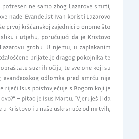
 sav potresen ne samo zbog Lazarove smrti,
kve nade. Evanđelist Ivan koristi Lazarovo
piše prvoj kršćanskoj zajednici o onome što
sliku i utjehu, poručujući da je Kristovo
a Lazarovu grobu. U njemu, u zaplakanim
ožalošćene prijatelje dragog pokojnika te
praštate suznih očiju, te sve one koji su
jeg evanđeoskog odlomka pred smrću nije
e riječi Isus poistovjećuje s Bogom koji je
 ovo?” – pitao je Isus Martu. “Vjeruješ li da
je u Kristovo i u naše uskrsnuće od mrtvih,