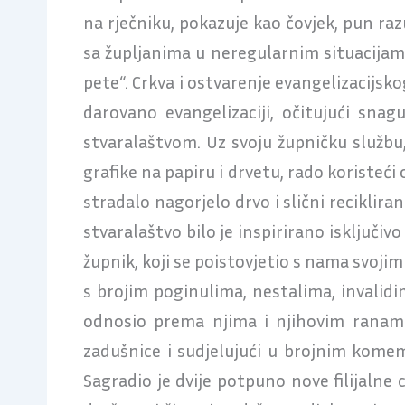
na rječniku, pokazuje kao čovjek, pun razu
sa župljanima u neregularnim situacijama.
pete“. Crkva i ostvarenje evangelizacijsko
darovano evangelizaciji, očitujući sna
stvaralaštvom. Uz svoju župničku službu,
grafike na papiru i drvetu, rado koristeć
stradalo nagorjelo drvo i slični recikliran
stvaralaštvo bilo je inspirirano isključi
župnik, koji se poistovjetio s nama svoj
s brojim poginulima, nestalima, invalidim
odnosio prema njima i njihovim ranama,
zadušnice i sudjelujući u brojnim kome
Sagradio je dvije potpuno nove filijalne 