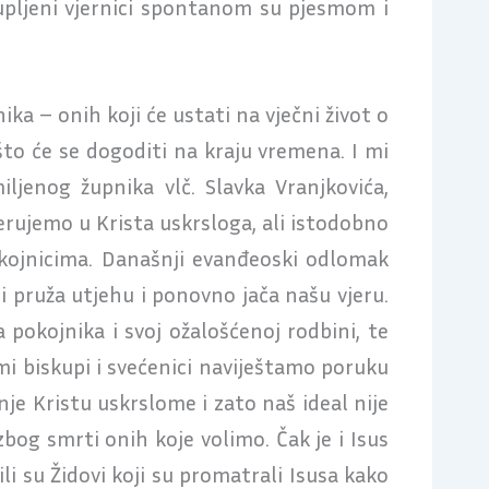
kupljeni vjernici spontanom su pjesmom i
ka – onih koji će ustati na vječni život o
to će se dogoditi na kraju vremena. I mi
jenog župnika vlč. Slavka Vranjkovića,
jerujemo u Krista uskrsloga, ali istodobno
okojnicima. Današnji evanđeoski odlomak
ci pruža utjehu i ponovno jača našu vjeru.
 pokojnika i svoj ožalošćenoj rodbini, te
mi biskupi i svećenici naviještamo poruku
nje Kristu uskrslome i zato naš ideal nije
zbog smrti onih koje volimo. Čak je i Isus
ili su Židovi koji su promatrali Isusa kako