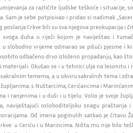
mijevanja za različite ljudske teškoće i situacije, 
 Sam je sebe potpisivao i pridao si nadimak „Sacerd
g poslanja Crkve bili su sva njegova preokupacija i čit
gu svoga duha u riječi kojom je naviještao i tumač
 u slobodno vrijeme odmarao se pišući pjesme i krat
i osobito odbačeno drvo izloženo propadanju, kao što 
i materijali. Okušao se i u tehnici ulja na lesonitu i
vo sakralnim temema, a u okviru sakralnih tema i zdr
im župljanima: s Nuštarcima, Cerićancima i Marinća
a i ranjenima i u duši i u tijelu. Volio je svoje ž
 naviještajući osloboditeljsku snagu praštanja i n
moracijama. Od imena poginulih satkao je čitavu Ža
crkve: u Ceriću i u Marincima. Ništa mu nije bilo teš