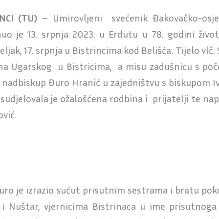
NCI (TU)
– Umirovljeni svećenik Đakovačko-osječk
uo je 13. srpnja 2023. u Erdutu u 78. godini život
ljak, 17. srpnja u Bistrincima kod Belišća. Tijelo vlč. S
na Ugarskog u Bistricima, a misu zadušnicu s poč
i nadbiskup Đuro Hranić u zajedništvu s biskupom 
 sudjelovala je ožalošćena rodbina i prijatelji te na
vić.
o je izrazio sućut prisutnim sestrama i bratu pokojn
 i Nuštar, vjernicima Bistrinaca u ime prisutnog