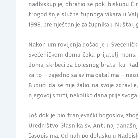
nadbiskupije, obratio se pok. biskupu Ći
trogodišnje službe župnoga vikara u Val
1998. premještan je za župnika u Nuštar, 
Nakon umirovljenja došao je u Svećeničk
Svećeničkom domu čeka prijatelj mons. 
doma, skrbeći za bolesnog brata Iku. Rad
za to – zajedno sa svima ostalima – nei
Budući da se nije žalio na svoje zdravlj
njegovoj smrti, nekoliko dana prije svoga
Još dok je bio franjevački bogoslov, zbog 
Uredništvo Glasnika sv. Antuna, današnje
časopisima. Odmah po dolasku u Nadbiskup