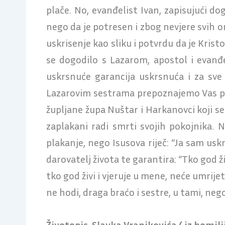
plače. No, evanđelist Ivan, zapisujući do
nego da je potresen i zbog nevjere svih o
uskrisenje kao sliku i potvrdu da je Krist
se dogodilo s Lazarom, apostol i evanđel
uskrsnuće garancija uskrsnuća i za sve
Lazarovim sestrama prepoznajemo Vas pošt
župljane župa Nuštar i Harkanovci koji s
zaplakani radi smrti svojih pokojnika.
plakanje, nego Isusova riječ: “Ja sam uskr
darovatelj života te garantira: “Tko god živ
tko god živi i vjeruje u mene, neće umrije
ne hodi, draga braćo i sestre, u tami, nego
Životopis Slavka Vranjkovića ( iz homil