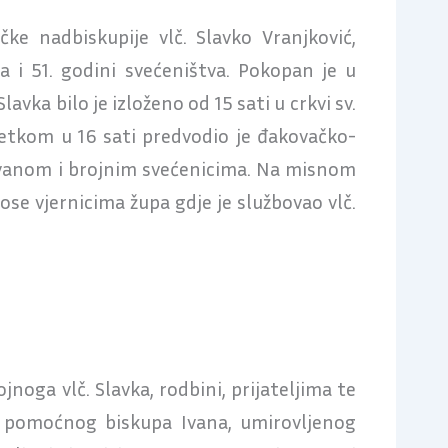
e nadbiskupije vlč. Slavko Vranjković,
a i 51. godini svećeništva. Pokopan je u
lavka bilo je izloženo od 15 sati u crkvi sv.
etkom u 16 sati predvodio je đakovačko-
Ivanom i brojnim svećenicima. Na misnom
pose vjernicima župa gdje je službovao vlč.
oga vlč. Slavka, rodbini, prijateljima te
a pomoćnog biskupa Ivana, umirovljenog