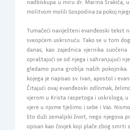
nadbiskupa u miru dr. Marina Srakića, u
molitvom molili Gospodina za pokoj njegov
Tumačeći naviješteni evanđeoski tekst nad
sveopćem uskrsnuću. Tako se u tom događ
danas, kao zajednica vjernika suočena
opraštajući se od njega i sahranjujući nj
gledamo puna groblja naših pokojnika. 
kojega je napisao sv. Ivan, apostol i eva
Čitajući ovaj evanđeoski odlomak, želimo
vjerom u Krista raspetoga i uskrsloga, u
vjere u njome tješimo i sebe i Vas. Nismo
što duži zemaljski život, nego njegova pr
opisan kao čovjek koji plače zbog smrti sv