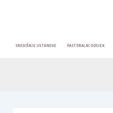
Skip
to
content
SREDIŠNJE USTANOVE
PASTORALNI ODSJEK