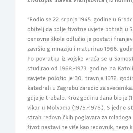
“Rodio se 22. srpnja 1945. godine u Grad
obitelj da bolje životne uvjete potraži u 
osnovne škole odlučio je postati franje
završio gimnaziju i maturirao 1966. godi
Po povratku iz vojske vraća se u Samost
studirao od 1968.-1973. godine na Kato
zavjete položio je 30. travnja 1972. godin
katedrali u Zagrebu zaredio za svećenika.
gdje je trebalo. Kroz godinu dana bio je
vikar u Molvama (1975.-1976.). S jedne s
strah redovničkih poglavara za mladoga f
život nastavi ne više kao redovnik, nego