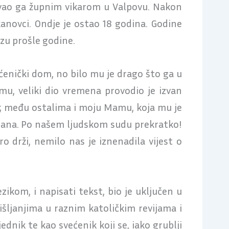
enovao ga župnim vikarom u Valpovu. Nakon
anovci. Ondje je ostao 18 godina. Godine
vozu prošle godine.
enički dom, no bilo mu je drago što ga u
u, veliki dio vremena provodio je izvan
ma; među ostalima i moju Mamu, koja mu je
 dana. Po našem ljudskom sudu prekratko!
o drži, nemilo nas je iznenadila vijest o
ezikom, i napisati tekst, bio je uključen u
išljanjima u raznim katoličkim revijama i
nik te kao svećenik koji se, iako grublji