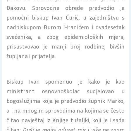
Đakovu. Sprovodne obrede predvodio je
pomoćni biskup Ivan Ćurić, u zajedništvu s
nadbiskupom Đurom Hranićem i dvadesetak
svećenika, a zbog epidemioloških mjera,
prisustvovao je manji broj rodbine, bivših
župljana i prijatelja.
Biskup Ivan spomenuo je kako je kao
ministrant osnovnoškolac sudjelovao u
bogoslužjima koja je predvodio župnik Marko,
a i na mnogim sprovodima na kojima se često
čitao navještaj iz Knjige tužaljki, koji je i sada
čitan:
Duši je mojoj oduzet mir i više ne znam