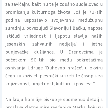
za zavičajnu baštinu te je zdušno sudjelovao u
promicanju kulturnoga života. Još je 70-tih
godina uspostavio svojevrsnu međužupnu
suradnju, povezujući Slavoniju i Bačku, napose
ističući vrijednost i ljepotu slavlja naših
jesenskih ‘zahvalnih nedjelja’ i ljetne
bunjevačke dužijance. U Drenovcima je
početkom 90-tih bio među pokretačima
osnivanja Udruge ‘Duhovno hrašće’, u okviru
čega su zaživjeli pjesnički susreti te časopis za
književnost, umjetnost, kulturu i povijest.“
Na kraju homilije biskup je spomenuo detalj s
proslave Zlatne mise svećenika Marka, koju su