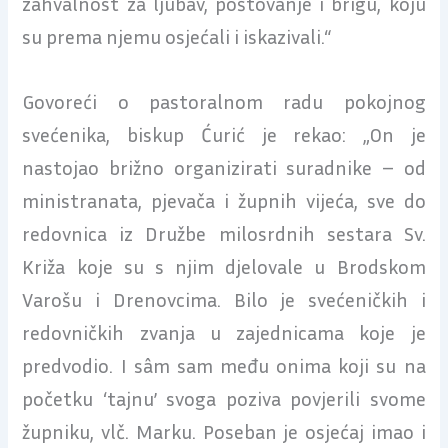
zahvalnost za ljubav, poštovanje i brigu, koju
su prema njemu osjećali i iskazivali.“
Govoreći o pastoralnom radu pokojnog
svećenika, biskup Ćurić je rekao: „On je
nastojao brižno organizirati suradnike – od
ministranata, pjevača i župnih vijeća, sve do
redovnica iz Družbe milosrdnih sestara Sv.
Križa koje su s njim djelovale u Brodskom
Varošu i Drenovcima. Bilo je svećeničkih i
redovničkih zvanja u zajednicama koje je
predvodio. I sâm sam među onima koji su na
početku ‘tajnu’ svoga poziva povjerili svome
župniku, vlč. Marku. Poseban je osjećaj imao i