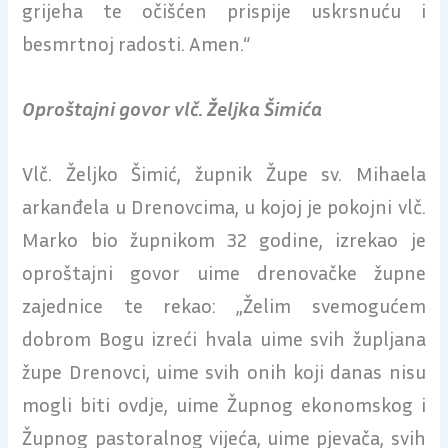
grijeha te očišćen prispije uskrsnuću i
besmrtnoj radosti. Amen.“
Oproštajni govor vlč. Željka Šimića
Vlč. Željko Šimić, župnik Župe sv. Mihaela
arkanđela u Drenovcima, u kojoj je pokojni vlč.
Marko bio župnikom 32 godine, izrekao je
oproštajni govor uime drenovačke župne
zajednice te rekao: „Želim svemogućem
dobrom Bogu izreći hvala uime svih župljana
župe Drenovci, uime svih onih koji danas nisu
mogli biti ovdje, uime Župnog ekonomskog i
Župnog pastoralnog vijeća, uime pjevača, svih