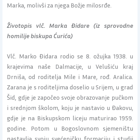
Marka, molivši za njega Božje milosrđe.
Životopis vlč. Marka Đidare (iz sprovodne
homilije biskupa Ćurića)
Vlč. Marko Đidara rodio se 8. ožujka 1938. u
krajevima naše Dalmacije, u Velušiću kraj
Drniša, od roditelja Mile i Mare, rođ. Aralica.
Zarana je s roditeljima doselio u Srijem, u grad
Šid, gdje je započeo svoje obrazovanje pučkom
i srednjom školom, koju je nastavio u Đakovu,
gdje je na Biskupskom liceju maturirao 1959.
godine. Potom u Bogoslovnom sjemeništu
nastavlja svoju svećeničku formaciju i studij