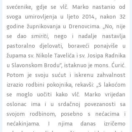
svećenike, gdje se vlč. Marko nastanio od
svoga umirovljenja u ljeto 2014., nakon 32
godine župnikovanja u Drenovcima. „No, nije
se dao
smiriti
, nego i nadalje nastavlja
pastoralno djelovati, boraveći ponajviše u
župama sv. Nikole Tavelića i sv. Josipa Radnika
u Slavonskom Brodu“, istaknuo je mons. Ćurić.
Potom je svoju sućut i iskrenu zahvalnost
izrazio rodbini pokojnika, rekavši: „S lakoćom
se moglo uočiti kako vlč. Marko vrijedan
oslonac ima i u srdačnoj povezanosti sa
svojom rodbinom, posebno s nećacima i
nećakinjama. I njima danas izričemo