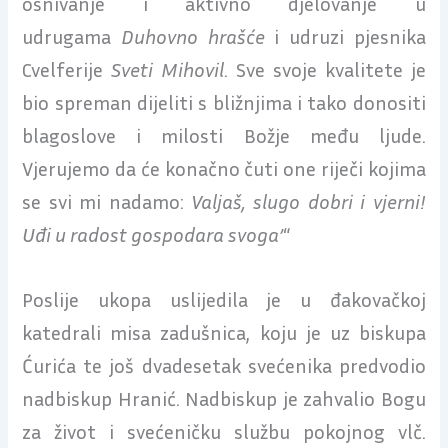
osnivanje i aktivno djelovanje u
udrugama
Duhovno hrašće
i udruzi pjesnika
Cvelferije
Sveti Mihovil
. Sve svoje kvalitete je
bio spreman dijeliti s bližnjima i tako donositi
blagoslove i milosti Božje među ljude.
Vjerujemo da će konačno čuti one riječi kojima
se svi mi nadamo:
Valjaš, slugo dobri i vjerni!
Uđi u radost gospodara svoga’
“
Poslije ukopa uslijedila je u đakovačkoj
katedrali misa zadušnica, koju je uz biskupa
Ćurića te još dvadesetak svećenika predvodio
nadbiskup Hranić. Nadbiskup je zahvalio Bogu
za život i svećeničku službu pokojnog vlč.