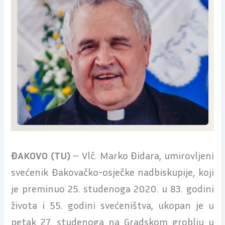
ĐAKOVO (TU)
– Vlč. Marko Đidara, umirovljeni
svećenik Đakovačko-osječke nadbiskupije, koji
je preminuo 25. studenoga 2020. u 83. godini
života i 55. godini svećeništva, ukopan je u
petak 27. studenoga na Gradskom groblju u