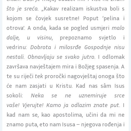
što je sreća.
„Kakav realizam iskustva boli s
kojom se čovjek susretne! Poput ‘pelina i
otrova’. A onda, kada se pogled usmjeri
malo
dalje, u visinu
, prepoznamo svjetlo i
vedrinu:
Dobrota i milosrđe Gospodnje nisu
nestali. Obnavljaju se svako jutro.
I odlomak
završava navještajem mira i Božjeg spasenja. A
te su riječi
tek
proročki nagovještaj onoga što
će nam zasjati u Kristu. Kad nas sâm Isus
sokoli:
Neka se ne uznemiruje srce
vaše!
Vjerujte! Kamo ja odlazim znate put
. I
kad nam se, kao apostolima, učini da mi ne
znamo puta, eto nam Isusa – njegova rođenja i