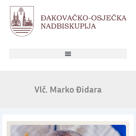
Skip
to
content
Vlč. Marko Đidara