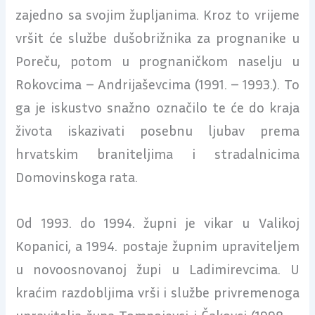
zajedno sa svojim župljanima. Kroz to vrijeme
vršit će službe dušobrižnika za prognanike u
Poreču, potom u prognaničkom naselju u
Rokovcima – Andrijaševcima (1991. – 1993.). To
ga je iskustvo snažno označilo te će do kraja
života iskazivati posebnu ljubav prema
hrvatskim braniteljima i stradalnicima
Domovinskoga rata.
Od 1993. do 1994. župni je vikar u Valikoj
Kopanici, a 1994. postaje župnim upraviteljem
u novoosnovanoj župi u Ladimirevcima. U
kraćim razdobljima vrši i službe privremenoga
upravitelja župa Tompojevci i Čakovci (1998. –