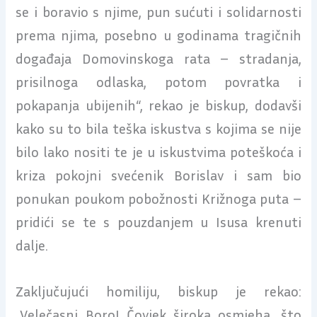
se i boravio s njime, pun sućuti i solidarnosti
prema njima, posebno u godinama tragičnih
događaja Domovinskoga rata – stradanja,
prisilnoga odlaska, potom povratka i
pokapanja ubijenih“, rekao je biskup, dodavši
kako su to bila teška iskustva s kojima se nije
bilo lako nositi te je u iskustvima poteškoća i
kriza pokojni svećenik Borislav i sam bio
ponukan poukom pobožnosti Križnoga puta –
pridići se te s pouzdanjem u Isusa krenuti
dalje.
Zaključujući homiliju, biskup je rekao:
„Velečasni Boro! Čovjek široka osmjeha, što