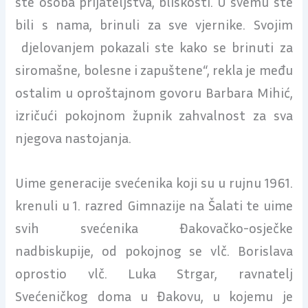
ste osoba prijateljstva, bliskosti. U svemu ste
bili s nama, brinuli za sve vjernike. Svojim
djelovanjem pokazali ste kako se brinuti za
siromašne, bolesne i zapuštene“, rekla je među
ostalim u oproštajnom govoru Barbara Mihić,
izričući pokojnom župnik zahvalnost za sva
njegova nastojanja.
Uime generacije svećenika koji su u rujnu 1961.
krenuli u 1. razred Gimnazije na Šalati te uime
svih svećenika Đakovačko-osječke
nadbiskupije, od pokojnog se vlč. Borislava
oprostio vlč. Luka Strgar, ravnatelj
Svećeničkog doma u Đakovu, u kojemu je