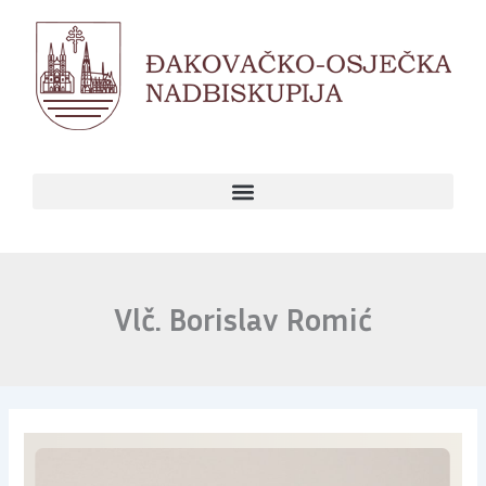
Skip
to
content
Vlč. Borislav Romić