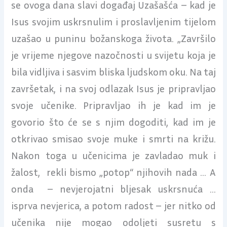
se ovoga dana slavi događaj Uzašašća – kad je
Isus svojim uskrsnulim i proslavljenim tijelom
uzašao u puninu božanskoga života. „Završilo
je vrijeme njegove nazočnosti u svijetu koja je
bila vidljiva i sasvim bliska ljudskom oku. Na taj
završetak, i na svoj odlazak Isus je pripravljao
svoje učenike. Pripravljao ih je kad im je
govorio što će se s njim dogoditi, kad im je
otkrivao smisao svoje muke i smrti na križu.
Nakon toga u učenicima je zavladao muk i
žalost, rekli bismo „potop“ njihovih nada … A
onda – nevjerojatni bljesak uskrsnuća …
isprva nevjerica, a potom radost – jer nitko od
učenika nije mogao odoljeti susretu s