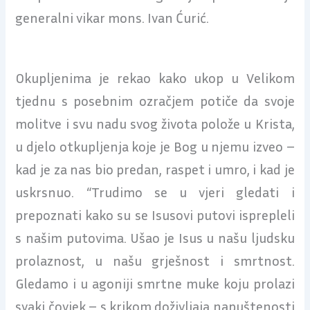
generalni vikar mons. Ivan Ćurić.
Okupljenima je rekao kako ukop u Velikom
tjednu s posebnim ozračjem potiče da svoje
molitve i svu nadu svog života polože u Krista,
u djelo otkupljenja koje je Bog u njemu izveo –
kad je za nas bio predan, raspet i umro, i kad je
uskrsnuo. “Trudimo se u vjeri gledati i
prepoznati kako su se Isusovi putovi isprepleli
s našim putovima. Ušao je Isus u našu ljudsku
prolaznost, u našu grješnost i smrtnost.
Gledamo i u agoniji smrtne muke koju prolazi
svaki čovjek – s krikom doživljaja napuštenosti