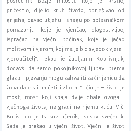
posrednik Božje milosti, koje je krstio,
pričestio, dijelio kruh života, odrješivao od
grijeha, davao utjehu i snagu po bolesničkom
pomazanju, koje je vjenčao, blagoslivljao,
ispraćao na vječni počinak, koje je jačao
molitvom i vjerom, kojima je bio svjedok vjere i
vjeroučitelj”, rekao je župljanin Koprivnjak,
dodavši da samo pokojnikovoj ljubavi prema
glazbi i pjevanju mogu zahvaliti za činjenicu da
župa danas ima četiri zbora. “Učio je – život je
most, most koji spaja dvije obale ovoga i
vječnoga života, ne gradi na njemu kuću. Vlč.
Boris bio je Isusov učenik, Isusov svećenik.
Sada je prešao u vječni život. Vječni je život