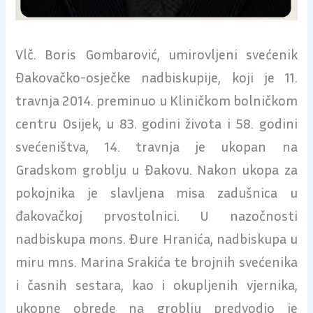
Vlč. Boris Gombarović, umirovljeni svećenik
Đakovačko-osječke nadbiskupije, koji je 11.
travnja 2014. preminuo u Kliničkom bolničkom
centru Osijek, u 83. godini života i 58. godini
svećeništva, 14. travnja je ukopan na
Gradskom groblju u Đakovu. Nakon ukopa za
pokojnika je slavljena misa zadušnica u
đakovačkoj prvostolnici. U nazočnosti
nadbiskupa mons. Đure Hranića, nadbiskupa u
miru mns. Marina Srakića te brojnih svećenika
i časnih sestara, kao i okupljenih vjernika,
ukopne obrede na groblju predvodio je