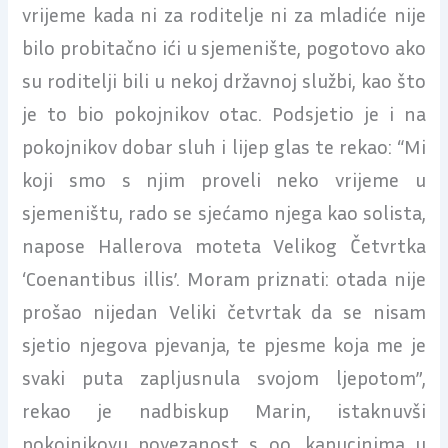
vrijeme kada ni za roditelje ni za mladiće nije
bilo probitačno ići u sjemenište, pogotovo ako
su roditelji bili u nekoj državnoj službi, kao što
je to bio pokojnikov otac. Podsjetio je i na
pokojnikov dobar sluh i lijep glas te rekao: “Mi
koji smo s njim proveli neko vrijeme u
sjemeništu, rado se sjećamo njega kao solista,
napose Hallerova moteta Velikog Četvrtka
‘Coenantibus illis’. Moram priznati: otada nije
prošao nijedan Veliki četvrtak da se nisam
sjetio njegova pjevanja, te pjesme koja me je
svaki puta zapljusnula svojom ljepotom”,
rekao je nadbiskup Marin, istaknuvši
pokojnikovu povezanost s oo. kapucinima u