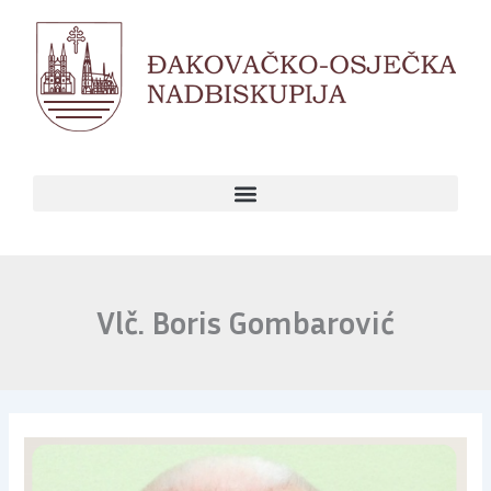
Skip
to
content
Vlč. Boris Gombarović