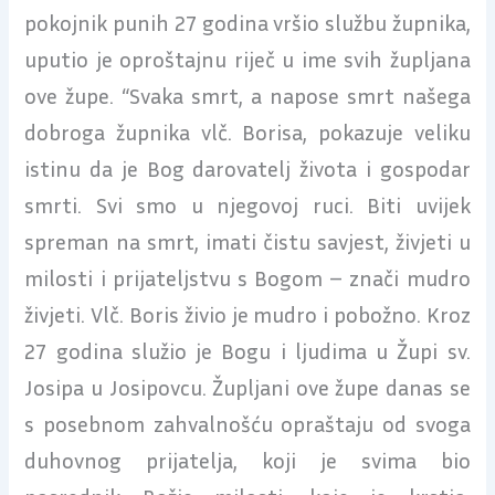
pokojnik punih 27 godina vršio službu župnika,
uputio je oproštajnu riječ u ime svih župljana
ove župe. “Svaka smrt, a napose smrt našega
dobroga župnika vlč. Borisa, pokazuje veliku
istinu da je Bog darovatelj života i gospodar
smrti. Svi smo u njegovoj ruci. Biti uvijek
spreman na smrt, imati čistu savjest, živjeti u
milosti i prijateljstvu s Bogom – znači mudro
živjeti. Vlč. Boris živio je mudro i pobožno. Kroz
27 godina služio je Bogu i ljudima u Župi sv.
Josipa u Josipovcu. Župljani ove župe danas se
s posebnom zahvalnošću opraštaju od svoga
duhovnog prijatelja, koji je svima bio