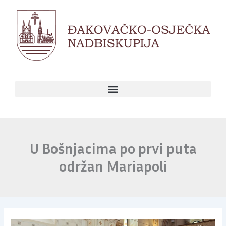
Skip
to
content
U Bošnjacima po prvi puta
održan Mariapoli