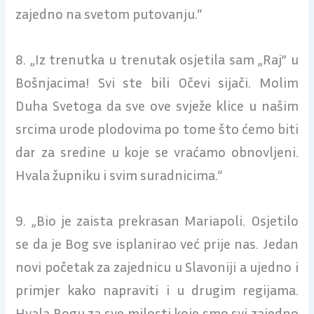
zajedno na svetom putovanju.“
8. „Iz trenutka u trenutak osjetila sam „Raj” u
Bošnjacima! Svi ste bili Očevi sijači. Molim
Duha Svetoga da sve ove svježe klice u našim
srcima urode plodovima po tome što ćemo biti
dar za sredine u koje se vraćamo obnovljeni.
Hvala župniku i svim suradnicima.“
9. „Bio je zaista prekrasan Mariapoli. Osjetilo
se da je Bog sve isplanirao već prije nas. Jedan
novi početak za zajednicu u Slavoniji a ujedno i
primjer kako napraviti i u drugim regijama.
Hvala Bogu za sve milosti koje smo svi zajedno