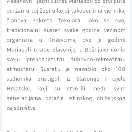
višednevni ljetni susret Mariapoli po prvi puta
održan u toj župi u kojoj također ima vjernika,
članova Pokreta fokolara. Iako se ovaj
tradicionalni susret svake godine većinom
organizira u Križevcima, ove je godine
Mariapoli u srce Slavonije, u Bošnjake donio
svoju prepoznatljivu duhovno-rekreativnu
atmosferu. Susretu je nazočilo oko 100
sudionika pristiglih iz Slavonije i cijele
Hrvatske, koji su stvorili među svim
generacijama ozračje istinskog obiteljskog
zajedništva.