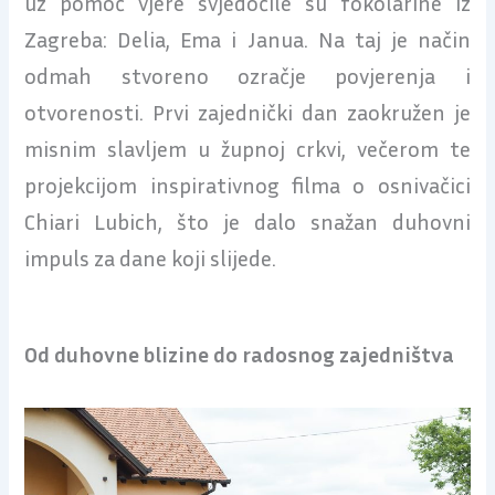
uz pomoć vjere svjedočile su fokolarine iz
Zagreba: Delia, Ema i Janua. Na taj je način
odmah stvoreno ozračje povjerenja i
otvorenosti. Prvi zajednički dan zaokružen je
misnim slavljem u župnoj crkvi, večerom te
projekcijom inspirativnog filma o osnivačici
Chiari Lubich, što je dalo snažan duhovni
impuls za dane koji slijede.
Od duhovne blizine do radosnog zajedništva