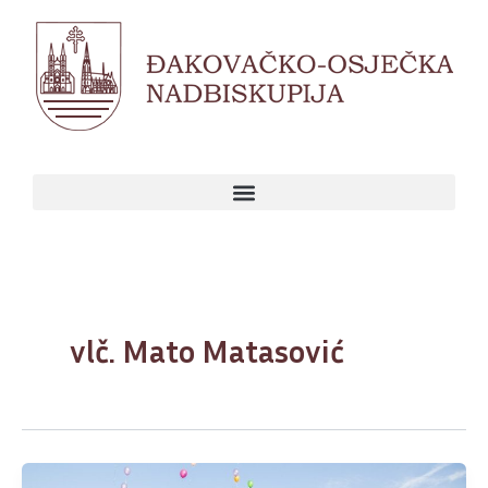
Skip
to
content
vlč. Mato Matasović