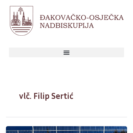
Skip
to
content
vlč. Filip Sertić