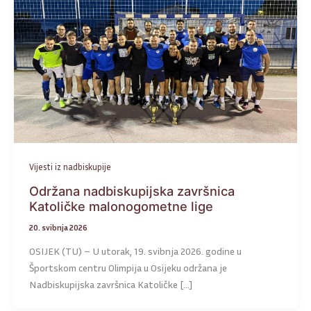
Vijesti iz nadbiskupije
Održana nadbiskupijska završnica
Katoličke malonogometne lige
20. svibnja 2026
OSIJEK (TU) – U utorak, 19. svibnja 2026. godine u
Športskom centru Olimpija u Osijeku održana je
Nadbiskupijska završnica Katoličke […]