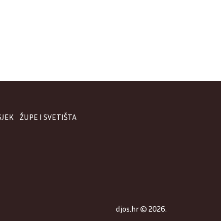
SJEK
ŽUPE I SVETIŠTA
djos.hr © 2026.