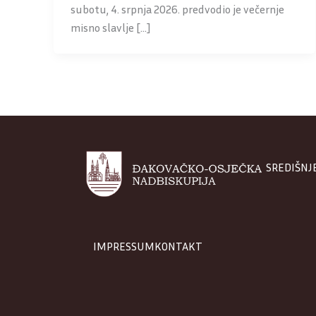
subotu, 4. srpnja 2026. predvodio je večernje
misno slavlje […]
SREDIŠNJ
IMPRESSUM
KONTAKT