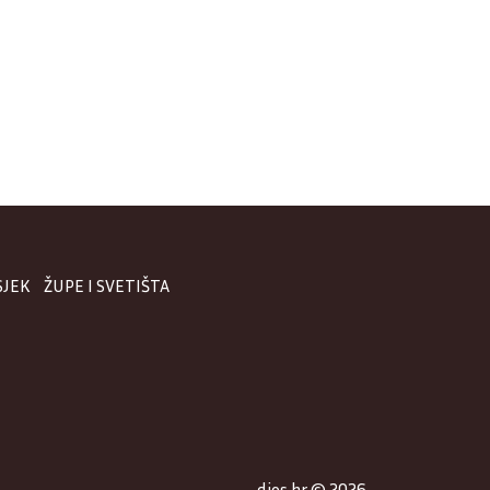
SJEK
ŽUPE I SVETIŠTA
djos.hr © 2026.