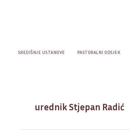
Skip
to
content
SREDIŠNJE USTANOVE
PASTORALNI ODSJEK
urednik Stjepan Radić