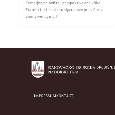
Temeljna polazišta i perspektive enciklike
Fratelli tutti koji okuplja radove proizišle iz
znanstvenoga […]
SREDIŠNJ
IMPRESSUM
KONTAKT