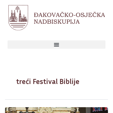
Skip
to
content
treći Festival Biblije