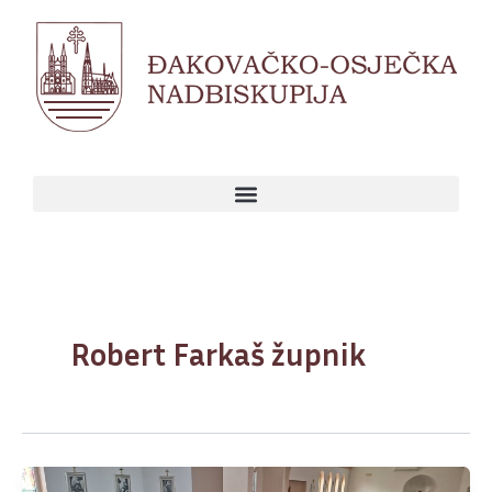
Skip
to
content
Robert Farkaš župnik