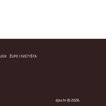
SJEK
ŽUPE I SVETIŠTA
djos.hr © 2026.