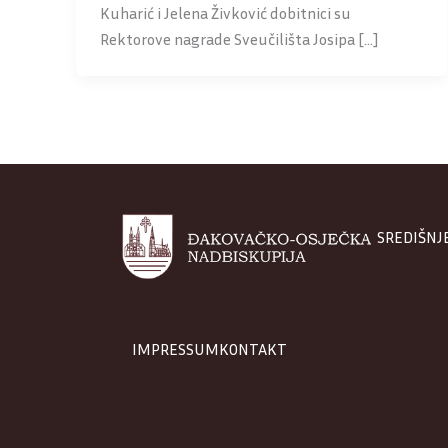
Kuharić i Jelena Živković dobitnici su
Rektorove nagrade Sveučilišta Josipa […]
SREDIŠNJ
IMPRESSUM
KONTAKT