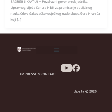
ZAGREB (IKA/TU) – Pozdravni govor predsjednika
Upravnog vijeća Centra HBK za promicanje socijalnog
nauka Crkve đakovačko-osječkog nadbiskupa Đure Hranića
koji […]
IMPRESSUM
KONTAKT
djos.hr © 2026.