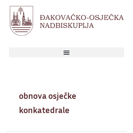
Skip
to
content
obnova osječke
konkatedrale