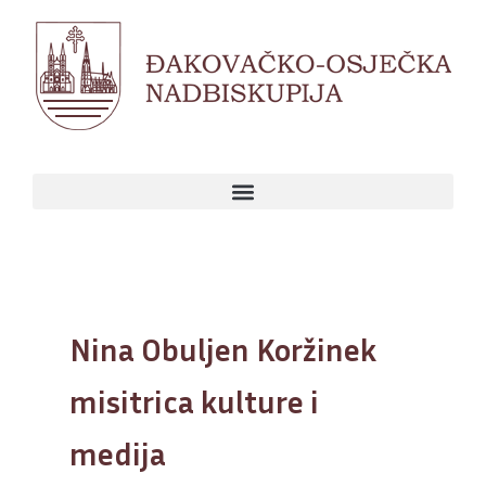
Skip
to
content
Nina Obuljen Koržinek
misitrica kulture i
medija