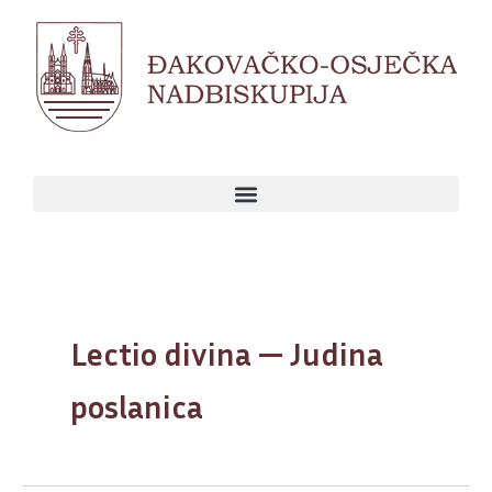
Skip
to
content
Lectio divina — Judina
poslanica