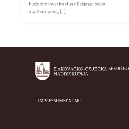
blaženim i svetim sluge Božjega Josipa
Stadlera, prvog […]
SREDIŠNJ
IMPRESSUM
KONTAKT