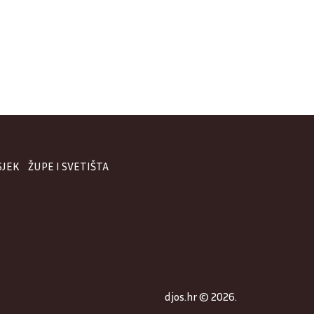
SJEK
ŽUPE I SVETIŠTA
djos.hr © 2026.