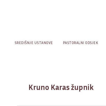
Skip
to
content
SREDIŠNJE USTANOVE
PASTORALNI ODSJEK
Kruno Karas župnik