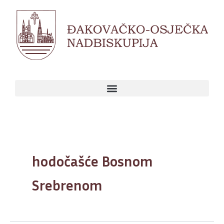
Skip
to
content
hodočašće Bosnom
Srebrenom