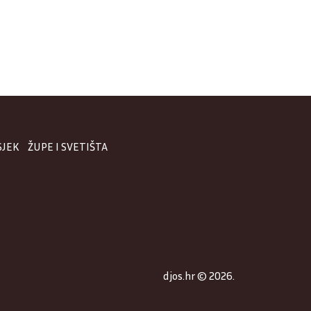
SJEK
ŽUPE I SVETIŠTA
djos.hr © 2026.