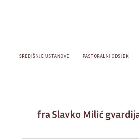
Skip
to
content
SREDIŠNJE USTANOVE
PASTORALNI ODSJEK
fra Slavko Milić gvardij