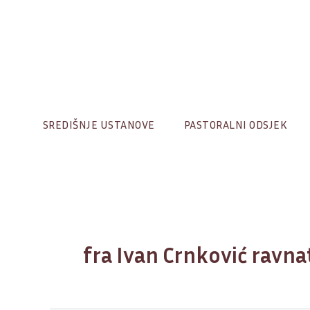
Skip
to
content
SREDIŠNJE USTANOVE
PASTORALNI ODSJEK
fra Ivan Crnković ravna