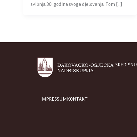
svibnja 30. godina svoga djelovanja. Tom […]
SREDIŠNJ
IMPRESSUM
KONTAKT