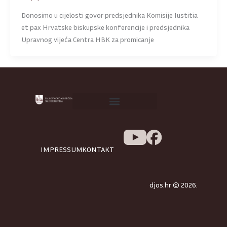
Donosimo u cijelosti govor predsjednika Komisije Iustitia
et pax Hrvatske biskupske konferencije i predsjednika
Upravnog vijeća Centra HBK za promicanje
IMPRESSUM
KONTAKT
djos.hr © 2026.