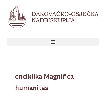
Skip
to
content
enciklika Magnifica
humanitas