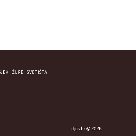
SJEK
ŽUPE I SVETIŠTA
djos.hr © 2026.