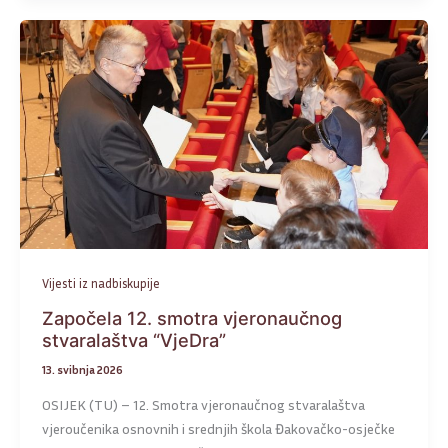
Vijesti iz nadbiskupije
Započela 12. smotra vjeronaučnog
stvaralaštva “VjeDra”
13. svibnja 2026
OSIJEK (TU) – 12. Smotra vjeronaučnog stvaralaštva
vjeroučenika osnovnih i srednjih škola Đakovačko-osječke