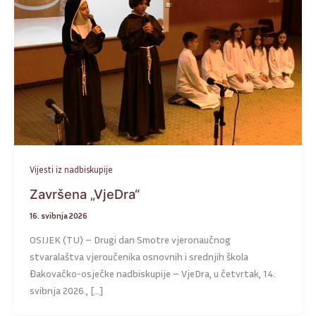
Vijesti iz nadbiskupije
Završena „VjeDra“
16. svibnja 2026
OSIJEK (TU) – Drugi dan Smotre vjeronaučnog
stvaralaštva vjeroučenika osnovnih i srednjih škola
Đakovačko-osječke nadbiskupije – VjeDra, u četvrtak, 14.
svibnja 2026., […]