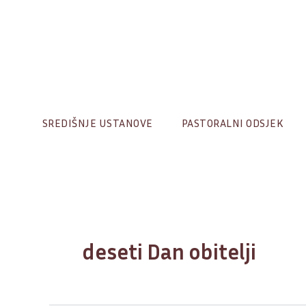
Skip
to
content
SREDIŠNJE USTANOVE
PASTORALNI ODSJEK
deseti Dan obitelji