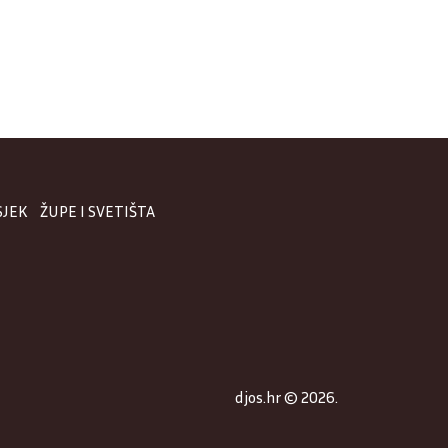
SJEK
ŽUPE I SVETIŠTA
djos.hr © 2026.