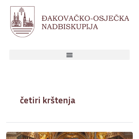
Skip
to
content
četiri krštenja