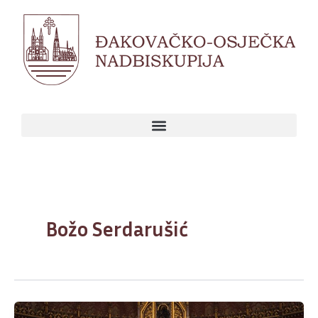
Skip
to
content
Božo Serdarušić