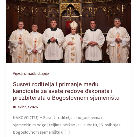
Vijesti iz nadbiskupije
Susret roditelja i primanje među
kandidate za svete redove đakonata i
prezbiterata u Bogoslovnom sjemeništu
18. svibnja 2026
ĐAKOVO (TU) – Susret roditeljâ s bogoslovima i
sjemenišnim odgojiteljima održan je u subotu, 16. svibnja u
Bogoslovnom sjemeništu u […]